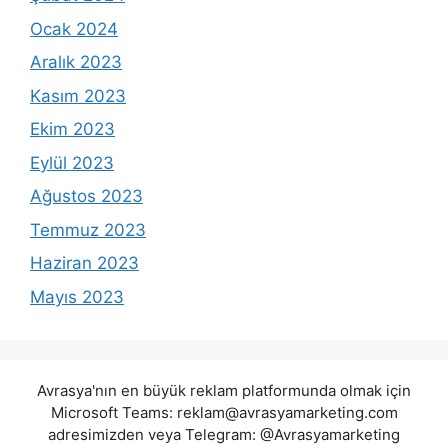
Ocak 2024
Aralık 2023
Kasım 2023
Ekim 2023
Eylül 2023
Ağustos 2023
Temmuz 2023
Haziran 2023
Mayıs 2023
Avrasya'nın en büyük reklam platformunda olmak için
Microsoft Teams:
reklam@avrasyamarketing.com
adresimizden veya Telegram: @Avrasyamarketing