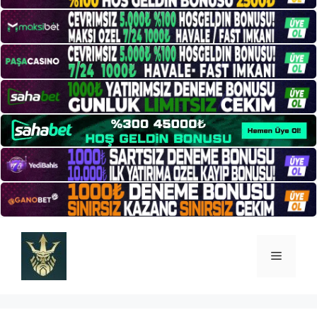
İçeriğe
atla
Menü