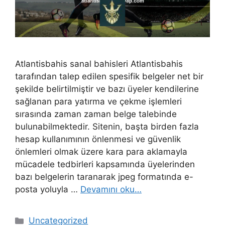
Atlantisbahis sanal bahisleri Atlantisbahis
tarafından talep edilen spesifik belgeler net bir
şekilde belirtilmiştir ve bazı üyeler kendilerine
sağlanan para yatırma ve çekme işlemleri
sırasında zaman zaman belge talebinde
bulunabilmektedir. Sitenin, başta birden fazla
hesap kullanımının önlenmesi ve güvenlik
önlemleri olmak üzere kara para aklamayla
mücadele tedbirleri kapsamında üyelerinden
bazı belgelerin taranarak jpeg formatında e-
posta yoluyla …
Devamını oku…
Kategoriler
Uncategorized