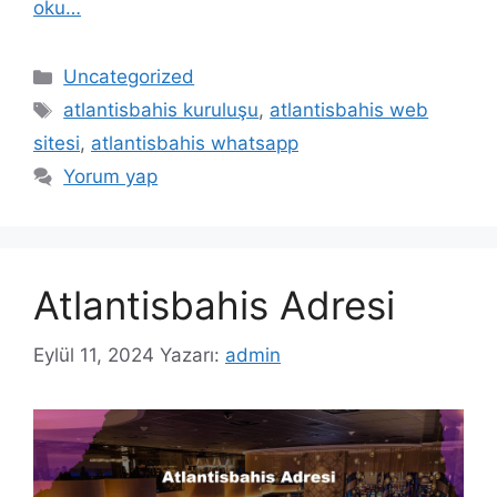
oku…
Kategoriler
Uncategorized
Etiketler
atlantisbahis kuruluşu
,
atlantisbahis web
sitesi
,
atlantisbahis whatsapp
Yorum yap
Atlantisbahis Adresi
Eylül 11, 2024
Yazarı:
admin