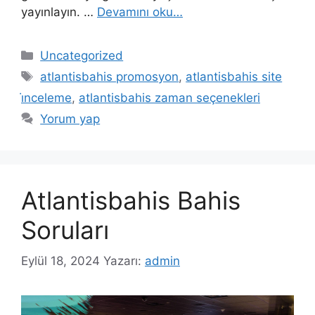
yayınlayın. …
Devamını oku…
Kategoriler
Uncategorized
Etiketler
atlantisbahis promosyon
,
atlantisbahis site
i̇nceleme
,
atlantisbahis zaman seçenekleri
Yorum yap
Atlantisbahis Bahis
Soruları
Eylül 18, 2024
Yazarı:
admin