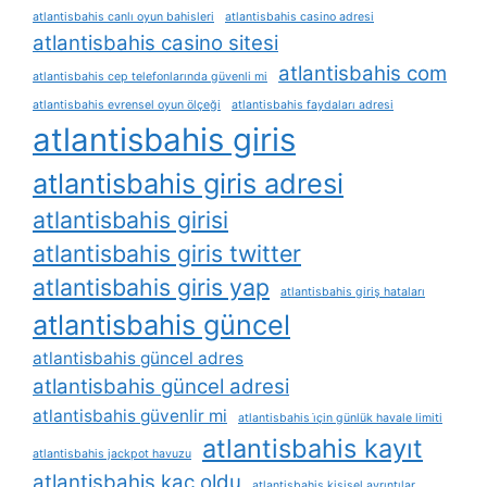
atlantisbahis canlı oyun bahisleri
atlantisbahis casino adresi
atlantisbahis casino sitesi
atlantisbahis com
atlantisbahis cep telefonlarında güvenli mi
atlantisbahis evrensel oyun ölçeği
atlantisbahis faydaları adresi
atlantisbahis giris
atlantisbahis giris adresi
atlantisbahis girisi
atlantisbahis giris twitter
atlantisbahis giris yap
atlantisbahis giriş hataları
atlantisbahis güncel
atlantisbahis güncel adres
atlantisbahis güncel adresi
atlantisbahis güvenlir mi
atlantisbahis i̇çin günlük havale limiti
atlantisbahis kayıt
atlantisbahis jackpot havuzu
atlantisbahis kaç oldu
atlantisbahis kişisel ayrıntılar