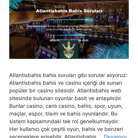
Atlantisbahis bahis soruları gibi sorular alıyoruz:
Atlantisbahis bahis ve casino içeriği de sunan
popüler bir casino sitesidir. Atlantisbahis web
sitesinde bulunan oyunlar basit ve anlaşılırdır.
Bunlar casino, canlı casino, bahis, spor, uyum,
maçlar, espor, tılsım ve bahis oyunlarıdır. Bu
sistem kapsamındaki tek rol genelkurmaydır.
Her kullanıcı çok çeşitli oyun, bahis ve benzeri
seçeneklere erişebilir. Atlantisbahis …
Devamını