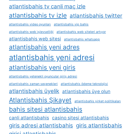
atlantisbahis tv canli maç izle
atlantisbahis tv izle
atlantisbahis twitter
atlantisbahis video oyunları
atlantisbahis vip bahis
atlantisbahis web i̇şlevselliği
atlantisbahis web siteleri artıyor
atlantisbahis web sitesi
atlantisbahis whatsapp
atlantisbahis yeni adres
atlantisbahis yeni adresi
atlantisbahis yeni giris
atlantisbahis yetenekli oyuncular giriş adresi
atlantisbahis zaman seçenekleri
atlantisbahis ödeme teknolojisi
atlantisbahis üyelik
atlantisbahis üye olun
Atlantisbahis Şikayet
atlantisbahis şirket politikaları
bahis sitesi atlantisbahis
canli atlantisbahis
casino sitesi atlantisbahis
giris adresi atlantisbahis
giris atlantisbahis
girisi atlantisbahis