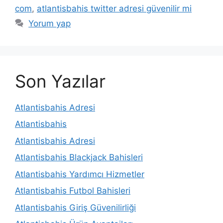
com
,
atlantisbahis twitter adresi güvenilir mi
Yorum yap
Son Yazılar
Atlantisbahis Adresi
Atlantisbahis
Atlantisbahis Adresi
Atlantisbahis Blackjack Bahisleri
Atlantisbahis Yardımcı Hizmetler
Atlantisbahis Futbol Bahisleri
Atlantisbahis Giriş Güvenilirliği