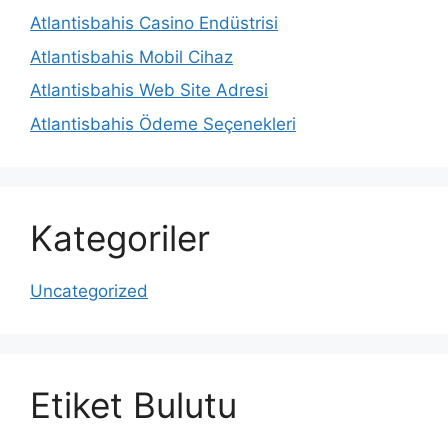
Atlantisbahis Casino Endüstrisi
Atlantisbahis Mobil Cihaz
Atlantisbahis Web Site Adresi
Atlantisbahis Ödeme Seçenekleri
Kategoriler
Uncategorized
Etiket Bulutu