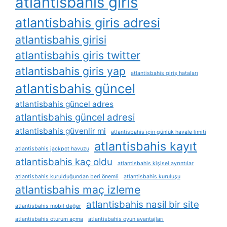
atlantisbahis giris
atlantisbahis giris adresi
atlantisbahis girisi
atlantisbahis giris twitter
atlantisbahis giris yap
atlantisbahis giriş hataları
atlantisbahis güncel
atlantisbahis güncel adres
atlantisbahis güncel adresi
atlantisbahis güvenlir mi
atlantisbahis i̇çin günlük havale limiti
atlantisbahis kayıt
atlantisbahis jackpot havuzu
atlantisbahis kaç oldu
atlantisbahis kişisel ayrıntılar
atlantisbahis kurulduğundan beri önemli
atlantisbahis kuruluşu
atlantisbahis maç izleme
atlantisbahis nasil bir site
atlantisbahis mobil değer
atlantisbahis oturum açma
atlantisbahis oyun avantajları