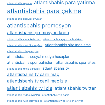
atlantisbahis para yatirma
atlantisbahis oyuncu
atlantisbahis para çekme
atlantisbahis popüler oyunlar
atlantisbahis promosyon
atlantisbahis promosyon kodu
atlantisbahis sanal bahisleri
atlantisbahis saygın bahis şirketi
atlantisbahis site i̇nceleme
atlantisbahis sertifika sayfası
atlantisbahis siteye erişim
atlantisbahis sosyal medya hesapları
atlantisbahis spor bahisleri
atlantisbahis spor sitesi
atlantisbahis tv
atlantisbahis tenis bahisleri
atlantisbahis tv canli maç
atlantisbahis tv canli maç izle
atlantisbahis tv izle
atlantisbahis twitter
atlantisbahis video oyunları
atlantisbahis vip bahis
atlantisbahis web i̇şlevselliği
atlantisbahis web siteleri artıyor