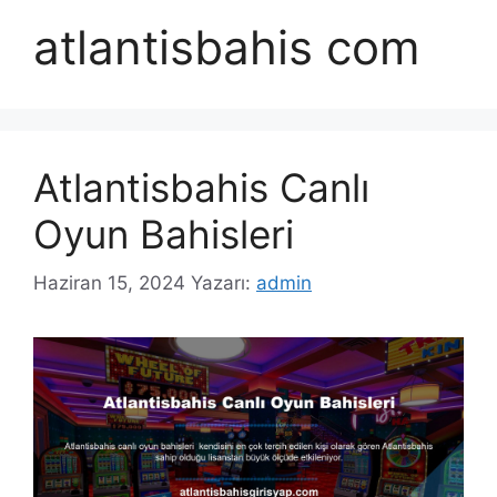
atlantisbahis com
Atlantisbahis Canlı
Oyun Bahisleri
Haziran 15, 2024
Yazarı:
admin