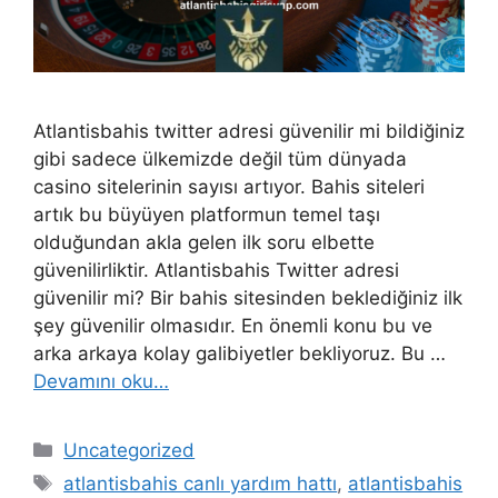
Atlantisbahis twitter adresi güvenilir mi bildiğiniz
gibi sadece ülkemizde değil tüm dünyada
casino sitelerinin sayısı artıyor. Bahis siteleri
artık bu büyüyen platformun temel taşı
olduğundan akla gelen ilk soru elbette
güvenilirliktir. Atlantisbahis Twitter adresi
güvenilir mi? Bir bahis sitesinden beklediğiniz ilk
şey güvenilir olmasıdır. En önemli konu bu ve
arka arkaya kolay galibiyetler bekliyoruz. Bu …
Devamını oku…
Kategoriler
Uncategorized
Etiketler
atlantisbahis canlı yardım hattı
,
atlantisbahis