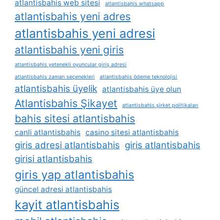
atlantisbahis web sitesi
atlantisbahis whatsapp
atlantisbahis yeni adres
atlantisbahis yeni adresi
atlantisbahis yeni giris
atlantisbahis yetenekli oyuncular giriş adresi
atlantisbahis zaman seçenekleri
atlantisbahis ödeme teknolojisi
atlantisbahis üyelik
atlantisbahis üye olun
Atlantisbahis Şikayet
atlantisbahis şirket politikaları
bahis sitesi atlantisbahis
canli atlantisbahis
casino sitesi atlantisbahis
giris adresi atlantisbahis
giris atlantisbahis
girisi atlantisbahis
giris yap atlantisbahis
güncel adresi atlantisbahis
kayit atlantisbahis