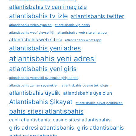
atlantisbahis tv canli maç izle
atlantisbahis tv izle
atlantisbahis twitter
atlantisbahis video oyunları
atlantisbahis vip bahis
atlantisbahis web i̇şlevselliği
atlantisbahis web siteleri artıyor
atlantisbahis web sitesi
atlantisbahis whatsapp
atlantisbahis yeni adres
atlantisbahis yeni adresi
atlantisbahis yeni giris
atlantisbahis yetenekli oyuncular giriş adresi
atlantisbahis zaman seçenekleri
atlantisbahis ödeme teknolojisi
atlantisbahis üyelik
atlantisbahis üye olun
Atlantisbahis Şikayet
atlantisbahis şirket politikaları
bahis sitesi atlantisbahis
canli atlantisbahis
casino sitesi atlantisbahis
giris adresi atlantisbahis
giris atlantisbahis