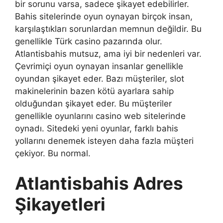
bir sorunu varsa, sadece şikayet edebilirler.
Bahis sitelerinde oyun oynayan birçok insan,
karşılaştıkları sorunlardan memnun değildir. Bu
genellikle Türk casino pazarında olur.
Atlantisbahis mutsuz, ama iyi bir nedenleri var.
Çevrimiçi oyun oynayan insanlar genellikle
oyundan şikayet eder. Bazı müşteriler, slot
makinelerinin bazen kötü ayarlara sahip
olduğundan şikayet eder. Bu müşteriler
genellikle oyunlarını casino web sitelerinde
oynadı. Sitedeki yeni oyunlar, farklı bahis
yollarını denemek isteyen daha fazla müşteri
çekiyor. Bu normal.
Atlantisbahis Adres
Şikayetleri