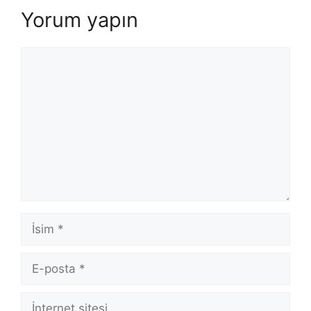
Yorum yapın
Yorum
İsim
E-
posta
İnternet