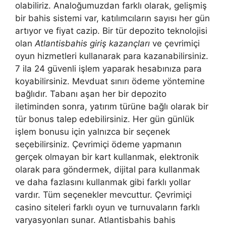
olabiliriz. Analoğumuzdan farklı olarak, gelişmiş
bir bahis sistemi var, katılımcıların sayısı her gün
artıyor ve fiyat cazip. Bir tür depozito teknolojisi
olan
Atlantisbahis giriş kazançları
ve çevrimiçi
oyun hizmetleri kullanarak para kazanabilirsiniz.
7 ila 24 güvenli işlem yaparak hesabınıza para
koyabilirsiniz. Mevduat sınırı ödeme yöntemine
bağlıdır. Tabanı aşan her bir depozito
iletiminden sonra, yatırım türüne bağlı olarak bir
tür bonus talep edebilirsiniz. Her gün günlük
işlem bonusu için yalnızca bir seçenek
seçebilirsiniz. Çevrimiçi ödeme yapmanın
gerçek olmayan bir kart kullanmak, elektronik
olarak para göndermek, dijital para kullanmak
ve daha fazlasını kullanmak gibi farklı yollar
vardır. Tüm seçenekler mevcuttur. Çevrimiçi
casino siteleri farklı oyun ve turnuvaların farklı
varyasyonları sunar. Atlantisbahis bahis