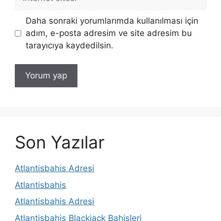
sitesi
Daha sonraki yorumlarımda kullanılması için
adım, e-posta adresim ve site adresim bu
tarayıcıya kaydedilsin.
Son Yazılar
Atlantisbahis Adresi
Atlantisbahis
Atlantisbahis Adresi
Atlantisbahis Blackjack Bahisleri