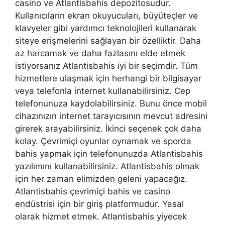
casino ve Atlantisbahis depozitosudur.
Kullanıcıların ekran okuyucuları, büyüteçler ve
klavyeler gibi yardımcı teknolojileri kullanarak
siteye erişmelerini sağlayan bir özelliktir. Daha
az harcamak ve daha fazlasını elde etmek
istiyorsanız Atlantisbahis iyi bir seçimdir. Tüm
hizmetlere ulaşmak için herhangi bir bilgisayar
veya telefonla internet kullanabilirsiniz. Cep
telefonunuza kaydolabilirsiniz. Bunu önce mobil
cihazınızın internet tarayıcısının mevcut adresini
girerek arayabilirsiniz. İkinci seçenek çok daha
kolay. Çevrimiçi oyunlar oynamak ve sporda
bahis yapmak için telefonunuzda Atlantisbahis
yazılımını kullanabilirsiniz. Atlantisbahis olmak
için her zaman elimizden geleni yapacağız.
Atlantisbahis çevrimiçi bahis ve casino
endüstrisi için bir giriş platformudur. Yasal
olarak hizmet etmek. Atlantisbahis yiyecek