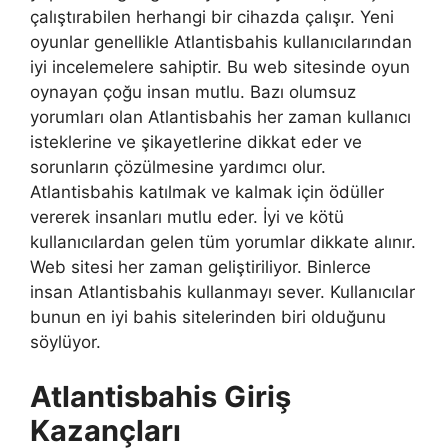
çalıştırabilen herhangi bir cihazda çalışır. Yeni
oyunlar genellikle Atlantisbahis kullanıcılarından
iyi incelemelere sahiptir. Bu web sitesinde oyun
oynayan çoğu insan mutlu. Bazı olumsuz
yorumları olan Atlantisbahis her zaman kullanıcı
isteklerine ve şikayetlerine dikkat eder ve
sorunların çözülmesine yardımcı olur.
Atlantisbahis katılmak ve kalmak için ödüller
vererek insanları mutlu eder. İyi ve kötü
kullanıcılardan gelen tüm yorumlar dikkate alınır.
Web sitesi her zaman geliştiriliyor. Binlerce
insan Atlantisbahis kullanmayı sever. Kullanıcılar
bunun en iyi bahis sitelerinden biri olduğunu
söylüyor.
Atlantisbahis Giriş
Kazançları