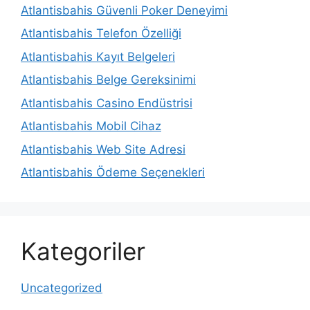
Atlantisbahis Güvenli Poker Deneyimi
Atlantisbahis Telefon Özelliği
Atlantisbahis Kayıt Belgeleri
Atlantisbahis Belge Gereksinimi
Atlantisbahis Casino Endüstrisi
Atlantisbahis Mobil Cihaz
Atlantisbahis Web Site Adresi
Atlantisbahis Ödeme Seçenekleri
Kategoriler
Uncategorized