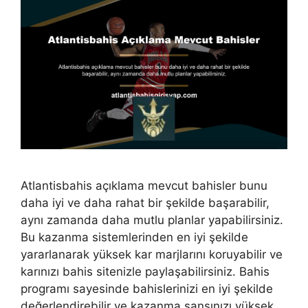
Atlantisbahis açıklama mevcut bahisler bunu
daha iyi ve daha rahat bir şekilde başarabilir,
aynı zamanda daha mutlu planlar yapabilirsiniz.
Bu kazanma sistemlerinden en iyi şekilde
yararlanarak yüksek kar marjlarını koruyabilir ve
karınızı bahis sitenizle paylaşabilirsiniz. Bahis
programı sayesinde bahislerinizi en iyi şekilde
değerlendirebilir ve kazanma şansınızı yüksek