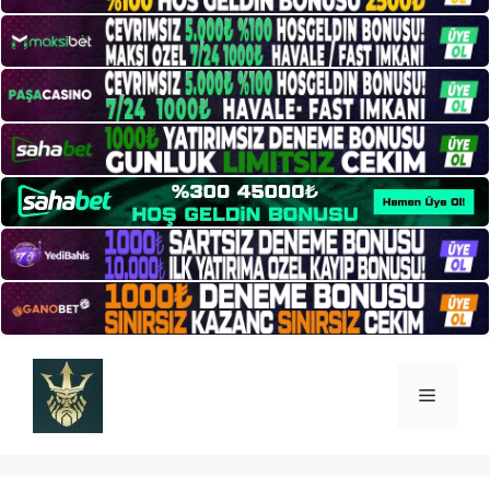
İçeriğe
atla
Menü