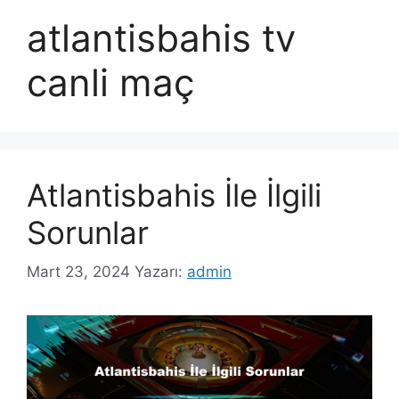
atlantisbahis tv
canli maç
Atlantisbahis İle İlgili
Sorunlar
Mart 23, 2024
Yazarı:
admin