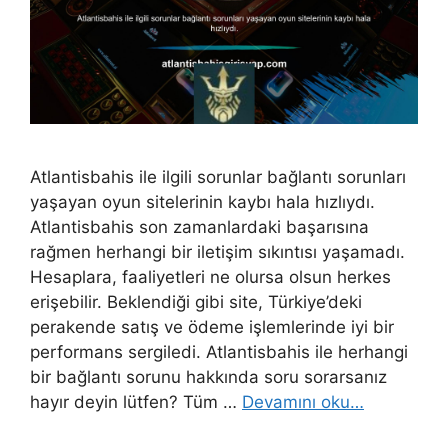
Atlantisbahis ile ilgili sorunlar bağlantı sorunları
yaşayan oyun sitelerinin kaybı hala hızlıydı.
Atlantisbahis son zamanlardaki başarısına
rağmen herhangi bir iletişim sıkıntısı yaşamadı.
Hesaplara, faaliyetleri ne olursa olsun herkes
erişebilir. Beklendiği gibi site, Türkiye’deki
perakende satış ve ödeme işlemlerinde iyi bir
performans sergiledi. Atlantisbahis ile herhangi
bir bağlantı sorunu hakkında soru sorarsanız
hayır deyin lütfen? Tüm …
Devamını oku…