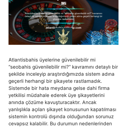
Atlantisbahis üyelerine güvenilebilir mi
“seobahis güvenilebilir mi?” kavramını detaylı bir
şekilde inceleyip araştırdığımızda sistem adına
geçerli herhangi bir şikayete rastlamadık.
Sistemde bir hata meydana gelse dahi firma
yetkilisi müdahale ederek üye şikayetlerini
anında çözüme kavuşturacaktır. Ancak
yanlışlıkla açılan şikayet konusunun kapatılması
sistemin kontrolü dışında olduğundan sorunuz
cevapsız kalabilir. Bu durumun nedenlerinden