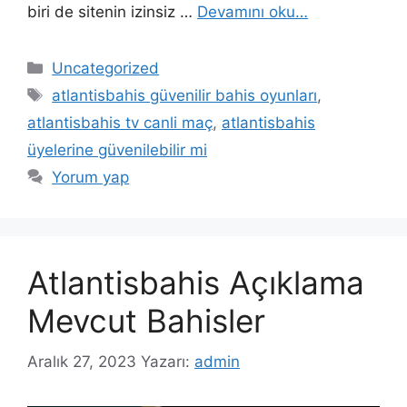
biri de sitenin izinsiz …
Devamını oku…
Kategoriler
Uncategorized
Etiketler
atlantisbahis güvenilir bahis oyunları
,
atlantisbahis tv canli maç
,
atlantisbahis
üyelerine güvenilebilir mi
Yorum yap
Atlantisbahis Açıklama
Mevcut Bahisler
Aralık 27, 2023
Yazarı:
admin