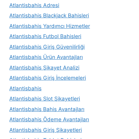
Atlantisbahis Adresi
Atlantisbahis Blackjack Bahisleri
Atlantisbahis Yardımcı Hizmetler
Atlantisbahis Futbol Bahisleri
Atlantisbahis Giriş Güvenilirliği
Atlantisbahis Ürün Avantajları
Atlantisbahis Şikayet Analizi
Atlantisbahis Giriş İncelemeleri
Atlantisbahis
Atlantisbahis Slot Şikayetleri
Atlantisbahis Bahis Avantajları
Atlantisbahis Ödeme Avantajları
Atlantisbahis Giriş Şikayetleri