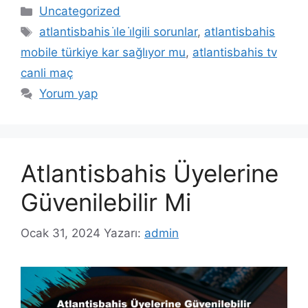
Kategoriler
Uncategorized
Etiketler
atlantisbahis i̇le i̇lgili sorunlar
,
atlantisbahis
mobile türkiye kar sağlıyor mu
,
atlantisbahis tv
canli maç
Yorum yap
Atlantisbahis Üyelerine
Güvenilebilir Mi
Ocak 31, 2024
Yazarı:
admin