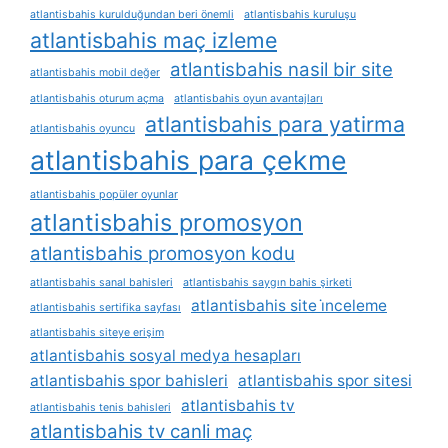
atlantisbahis kurulduğundan beri önemli
atlantisbahis kuruluşu
atlantisbahis maç izleme
atlantisbahis nasil bir site
atlantisbahis mobil değer
atlantisbahis oturum açma
atlantisbahis oyun avantajları
atlantisbahis para yatirma
atlantisbahis oyuncu
atlantisbahis para çekme
atlantisbahis popüler oyunlar
atlantisbahis promosyon
atlantisbahis promosyon kodu
atlantisbahis sanal bahisleri
atlantisbahis saygın bahis şirketi
atlantisbahis site i̇nceleme
atlantisbahis sertifika sayfası
atlantisbahis siteye erişim
atlantisbahis sosyal medya hesapları
atlantisbahis spor bahisleri
atlantisbahis spor sitesi
atlantisbahis tv
atlantisbahis tenis bahisleri
atlantisbahis tv canli maç