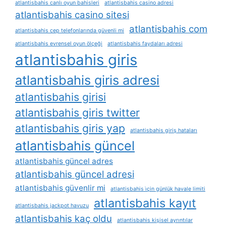
atlantisbahis canlı oyun bahisleri
atlantisbahis casino adresi
atlantisbahis casino sitesi
atlantisbahis com
atlantisbahis cep telefonlarında güvenli mi
atlantisbahis evrensel oyun ölçeği
atlantisbahis faydaları adresi
atlantisbahis giris
atlantisbahis giris adresi
atlantisbahis girisi
atlantisbahis giris twitter
atlantisbahis giris yap
atlantisbahis giriş hataları
atlantisbahis güncel
atlantisbahis güncel adres
atlantisbahis güncel adresi
atlantisbahis güvenlir mi
atlantisbahis i̇çin günlük havale limiti
atlantisbahis kayıt
atlantisbahis jackpot havuzu
atlantisbahis kaç oldu
atlantisbahis kişisel ayrıntılar