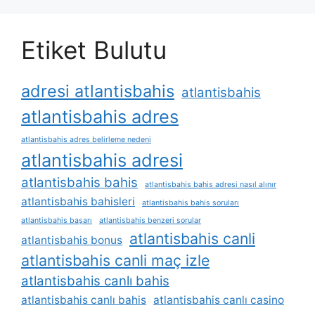
Etiket Bulutu
adresi atlantisbahis
atlantisbahis
atlantisbahis adres
atlantisbahis adres belirleme nedeni
atlantisbahis adresi
atlantisbahis bahis
atlantisbahis bahis adresi nasıl alınır
atlantisbahis bahisleri
atlantisbahis bahis soruları
atlantisbahis başarı
atlantisbahis benzeri sorular
atlantisbahis canli
atlantisbahis bonus
atlantisbahis canli maç izle
atlantisbahis canlı bahis
atlantisbahis canlı bahis
atlantisbahis canlı casino