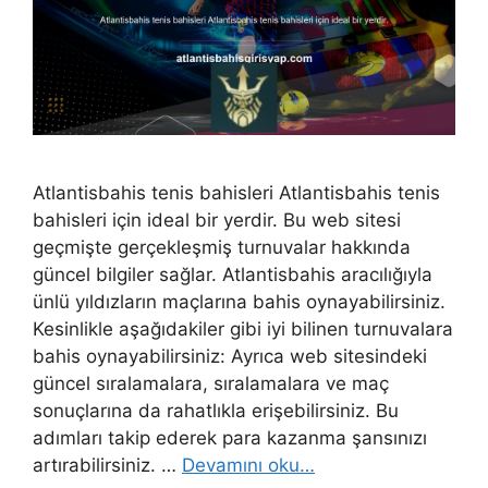
Atlantisbahis tenis bahisleri Atlantisbahis tenis
bahisleri için ideal bir yerdir. Bu web sitesi
geçmişte gerçekleşmiş turnuvalar hakkında
güncel bilgiler sağlar. Atlantisbahis aracılığıyla
ünlü yıldızların maçlarına bahis oynayabilirsiniz.
Kesinlikle aşağıdakiler gibi iyi bilinen turnuvalara
bahis oynayabilirsiniz: Ayrıca web sitesindeki
güncel sıralamalara, sıralamalara ve maç
sonuçlarına da rahatlıkla erişebilirsiniz. Bu
adımları takip ederek para kazanma şansınızı
artırabilirsiniz. …
Devamını oku…