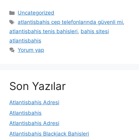
Kategoriler
Uncategorized
Etiketler
atlantisbahis cep telefonlarında güvenli mi
,
atlantisbahis tenis bahisleri
,
bahis sitesi
atlantisbahis
Yorum yap
Son Yazılar
Atlantisbahis Adresi
Atlantisbahis
Atlantisbahis Adresi
Atlantisbahis Blackjack Bahisleri