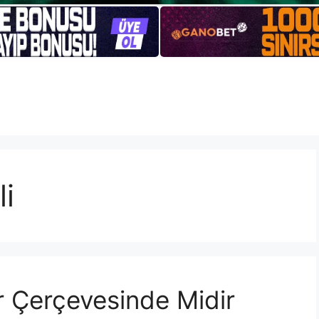
li
r Çerçevesinde Midir