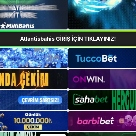
Atlantisbahis GİRİŞ İÇİN TIKLAYINIZ!