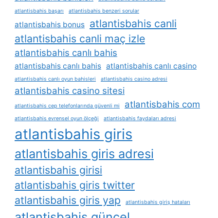
atlantisbahis başarı
atlantisbahis benzeri sorular
atlantisbahis canli
atlantisbahis bonus
atlantisbahis canli maç izle
atlantisbahis canlı bahis
atlantisbahis canlı bahis
atlantisbahis canlı casino
atlantisbahis canlı oyun bahisleri
atlantisbahis casino adresi
atlantisbahis casino sitesi
atlantisbahis com
atlantisbahis cep telefonlarında güvenli mi
atlantisbahis evrensel oyun ölçeği
atlantisbahis faydaları adresi
atlantisbahis giris
atlantisbahis giris adresi
atlantisbahis girisi
atlantisbahis giris twitter
atlantisbahis giris yap
atlantisbahis giriş hataları
atlantisbahis güncel