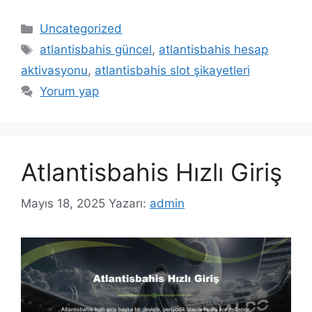
Kategoriler
Uncategorized
Etiketler
atlantisbahis güncel
,
atlantisbahis hesap
aktivasyonu
,
atlantisbahis slot şikayetleri
Yorum yap
Atlantisbahis Hızlı Giriş
Mayıs 18, 2025
Yazarı:
admin