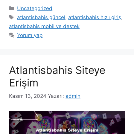
Kategoriler
Uncategorized
Etiketler
atlantisbahis güncel
,
atlantisbahis hızlı giriş
,
atlantisbahis mobil ve destek
Yorum yap
Atlantisbahis Siteye
Erişim
Kasım 13, 2024
Yazarı:
admin