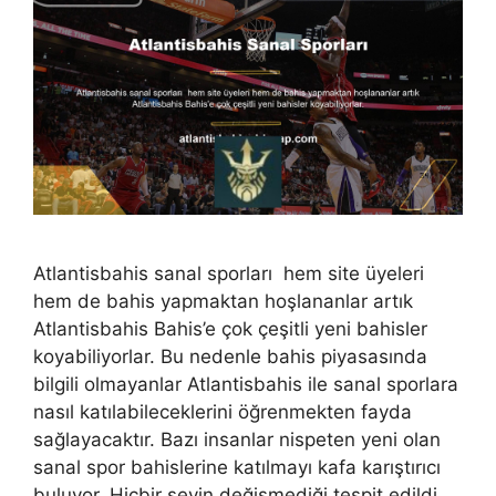
Atlantisbahis sanal sporları hem site üyeleri
hem de bahis yapmaktan hoşlananlar artık
Atlantisbahis Bahis’e çok çeşitli yeni bahisler
koyabiliyorlar. Bu nedenle bahis piyasasında
bilgili olmayanlar Atlantisbahis ile sanal sporlara
nasıl katılabileceklerini öğrenmekten fayda
sağlayacaktır. Bazı insanlar nispeten yeni olan
sanal spor bahislerine katılmayı kafa karıştırıcı
buluyor. Hiçbir şeyin değişmediği tespit edildi.