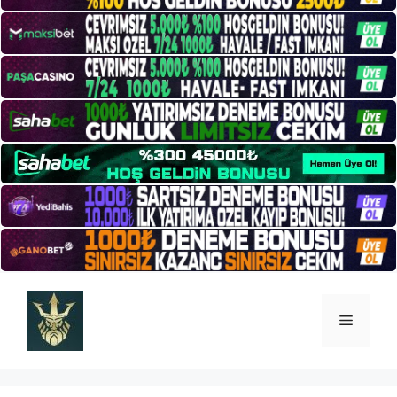
İçeriğe
atla
Menü