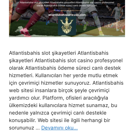
Atlantisbahis slot şikayetleri Atlantisbahis
şikayetleri Atlantisbahis slot casino profesyonel
olarak Atlantisbahis ödeme süreci canlı destek
hizmetleri. Kullanıcıları her yerde mutlu etmek
için çevrimiçi hizmetler sunuyoruz. Atlantisbahis
web sitesi insanlara birçok şeyle çevrimiçi
yardımcı olur. Platform, ofisleri aracılığıyla
ülkemizdeki kullanıcılara hizmet sunamaz, bu
nedenle yalnızca çevrimiçi canlı destekle
konuşabilir. Web sitesi ile ilgili herhangi bir
sorununuz …
Devamını oku…