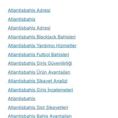
Atlantisbahis Adresi
Atlantisbahis
Atlantisbahis Adresi
Atlantisbahis Blackjack Bahisleri
Atlantisbahis Yardımcı Hizmetler
Atlantisbahis Futbol Bahisleri
Atlantisbahis Giriş Güvenilirliği
Atlantisbahis Ürün Avantajları
Atlantisbahis Şikayet Analizi
Atlantisbahis Giriş İncelemeleri
Atlantisbahis
Atlantisbahis Slot Şikayetleri
Atlantisbahis Bahis Avantajları