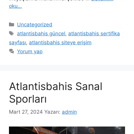
oku…
Kategoriler
Uncategorized
Etiketler
atlantisbahis güncel
,
atlantisbahis sertifika
sayfası
,
atlantisbahis siteye erişim
Yorum yap
Atlantisbahis Sanal
Sporları
Mart 27, 2024
Yazarı:
admin