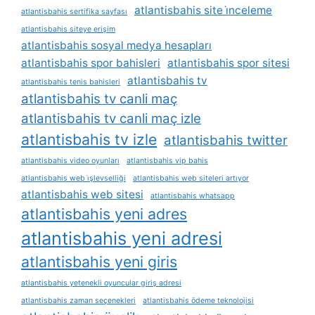
atlantisbahis site i̇nceleme
atlantisbahis sertifika sayfası
atlantisbahis siteye erişim
atlantisbahis sosyal medya hesapları
atlantisbahis spor bahisleri
atlantisbahis spor sitesi
atlantisbahis tv
atlantisbahis tenis bahisleri
atlantisbahis tv canli maç
atlantisbahis tv canli maç izle
atlantisbahis tv izle
atlantisbahis twitter
atlantisbahis video oyunları
atlantisbahis vip bahis
atlantisbahis web i̇şlevselliği
atlantisbahis web siteleri artıyor
atlantisbahis web sitesi
atlantisbahis whatsapp
atlantisbahis yeni adres
atlantisbahis yeni adresi
atlantisbahis yeni giris
atlantisbahis yetenekli oyuncular giriş adresi
atlantisbahis zaman seçenekleri
atlantisbahis ödeme teknolojisi