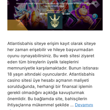
Atlantisbahis siteye erişim kayıt olarak siteye
her zaman erişebilir ve hileye başvurmadan
oyunu oynayabilirsiniz. Bu web sitesi ziyaret
eden tüm bireylerin üyelik taleplerini
memnuniyetle karşılamaktadır. Bunun istisnası
18 yaşın altındaki oyunculardır. Atlantisbahis
casino sitesi üye hesabı açmanın maliyeti
sorulduğunda, herhangi bir finansal işlemin
gerekli olmadığını açıklığa kavuşturmak
önemlidir. Bu bağlamda site, bahisçilerin
ihtiyaçlarına mükemmel şekilde …
Devamını