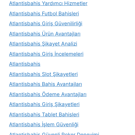
Atlantisbahis Yardımcı Hizmetler
Atlantisbahis Futbol Bahisleri
Atlantisbahis Giriş Güvenilirliği
Atlantisbahis Ürün Avantajları
Atlantisbahis Şikayet Analizi
Atlantisbahis Giriş İncelemeleri
Atlantisbahis
Atlantisbahis Slot Şikayetleri
Atlantisbahis Bahis Avantajları
Atlantisbahis Ödeme Avantajları
Atlantisbahis Giriş Şikayetleri
Atlantisbahis Tablet Bahisleri
Atlantisbahis İşlem Güvenliği
Atlantisbahis Güvenli Poker Deneyimi