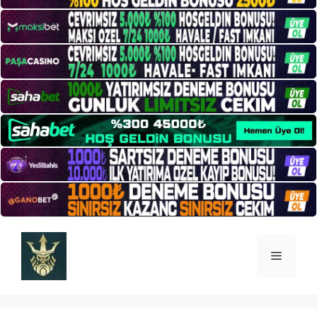
İçeriğe
atla
Menü