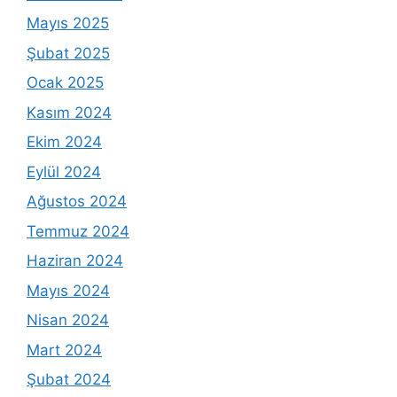
Mayıs 2025
Şubat 2025
Ocak 2025
Kasım 2024
Ekim 2024
Eylül 2024
Ağustos 2024
Temmuz 2024
Haziran 2024
Mayıs 2024
Nisan 2024
Mart 2024
Şubat 2024