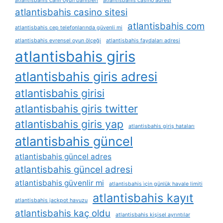
atlantisbahis canlı oyun bahisleri
atlantisbahis casino adresi
atlantisbahis casino sitesi
atlantisbahis com
atlantisbahis cep telefonlarında güvenli mi
atlantisbahis evrensel oyun ölçeği
atlantisbahis faydaları adresi
atlantisbahis giris
atlantisbahis giris adresi
atlantisbahis girisi
atlantisbahis giris twitter
atlantisbahis giris yap
atlantisbahis giriş hataları
atlantisbahis güncel
atlantisbahis güncel adres
atlantisbahis güncel adresi
atlantisbahis güvenlir mi
atlantisbahis i̇çin günlük havale limiti
atlantisbahis kayıt
atlantisbahis jackpot havuzu
atlantisbahis kaç oldu
atlantisbahis kişisel ayrıntılar