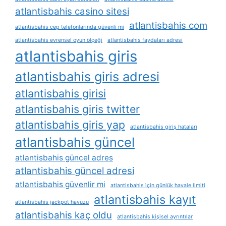
atlantisbahis casino sitesi
atlantisbahis com
atlantisbahis cep telefonlarında güvenli mi
atlantisbahis evrensel oyun ölçeği
atlantisbahis faydaları adresi
atlantisbahis giris
atlantisbahis giris adresi
atlantisbahis girisi
atlantisbahis giris twitter
atlantisbahis giris yap
atlantisbahis giriş hataları
atlantisbahis güncel
atlantisbahis güncel adres
atlantisbahis güncel adresi
atlantisbahis güvenlir mi
atlantisbahis i̇çin günlük havale limiti
atlantisbahis kayıt
atlantisbahis jackpot havuzu
atlantisbahis kaç oldu
atlantisbahis kişisel ayrıntılar