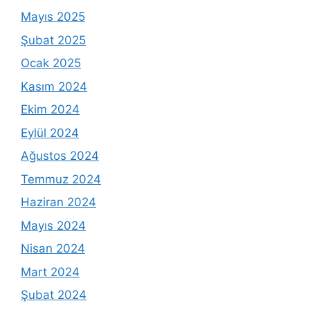
Mayıs 2025
Şubat 2025
Ocak 2025
Kasım 2024
Ekim 2024
Eylül 2024
Ağustos 2024
Temmuz 2024
Haziran 2024
Mayıs 2024
Nisan 2024
Mart 2024
Şubat 2024