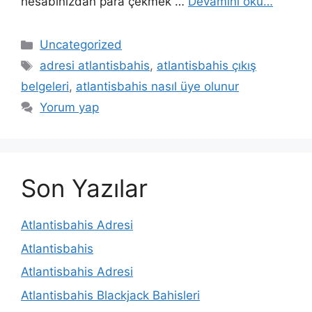
hesabınızdan para çekmek …
Devamını oku…
Kategoriler
Uncategorized
Etiketler
adresi atlantisbahis
,
atlantisbahis çıkış
belgeleri
,
atlantisbahis nasıl üye olunur
Yorum yap
Son Yazılar
Atlantisbahis Adresi
Atlantisbahis
Atlantisbahis Adresi
Atlantisbahis Blackjack Bahisleri