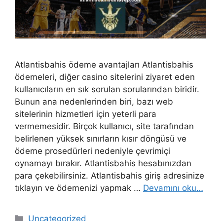
Atlantisbahis ödeme avantajları Atlantisbahis
ödemeleri, diğer casino sitelerini ziyaret eden
kullanıcıların en sık sorulan sorularından biridir.
Bunun ana nedenlerinden biri, bazı web
sitelerinin hizmetleri için yeterli para
vermemesidir. Birçok kullanıcı, site tarafından
belirlenen yüksek sınırların kısır döngüsü ve
ödeme prosedürleri nedeniyle çevrimiçi
oynamayı bırakır. Atlantisbahis hesabınızdan
para çekebilirsiniz. Atlantisbahis giriş adresinize
tıklayın ve ödemenizi yapmak …
Devamını oku…
Kategoriler
Uncategorized