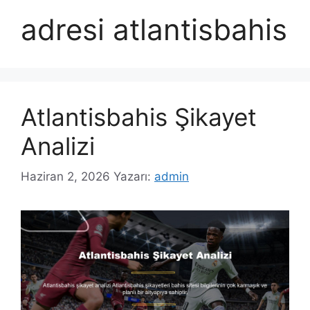
adresi atlantisbahis
Atlantisbahis Şikayet
Analizi
Haziran 2, 2026
Yazarı:
admin