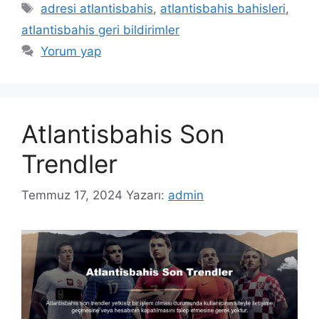
Etiketler
adresi atlantisbahis
,
atlantisbahis bahisleri
,
atlantisbahis geri bildirimler
Yorum yap
Atlantisbahis Son
Trendler
Temmuz 17, 2024
Yazarı:
admin