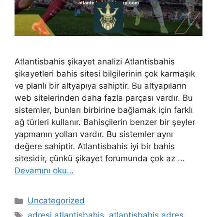
Atlantisbahis şikayet analizi Atlantisbahis
şikayetleri bahis sitesi bilgilerinin çok karmaşık
ve planlı bir altyapıya sahiptir. Bu altyapıların
web sitelerinden daha fazla parçası vardır. Bu
sistemler, bunları birbirine bağlamak için farklı
ağ türleri kullanır. Bahisçilerin benzer bir şeyler
yapmanın yolları vardır. Bu sistemler aynı
değere sahiptir. Atlantisbahis iyi bir bahis
sitesidir, çünkü şikayet forumunda çok az …
Devamını oku…
Kategoriler
Uncategorized
Etiketler
adresi atlantisbahis
,
atlantisbahis adres