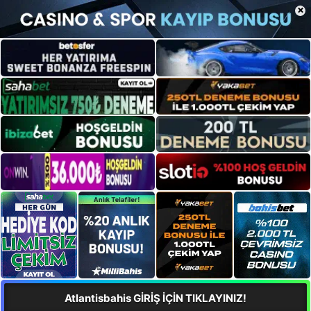
×
Atlantisbahis GİRİŞ İÇİN TIKLAYINIZ!