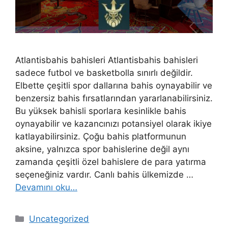
Atlantisbahis bahisleri Atlantisbahis bahisleri
sadece futbol ve basketbolla sınırlı değildir.
Elbette çeşitli spor dallarına bahis oynayabilir ve
benzersiz bahis fırsatlarından yararlanabilirsiniz.
Bu yüksek bahisli sporlara kesinlikle bahis
oynayabilir ve kazancınızı potansiyel olarak ikiye
katlayabilirsiniz. Çoğu bahis platformunun
aksine, yalnızca spor bahislerine değil aynı
zamanda çeşitli özel bahislere de para yatırma
seçeneğiniz vardır. Canlı bahis ülkemizde …
Devamını oku…
Kategoriler
Uncategorized