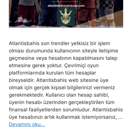
Atlantisbahis son trendler yetkisiz bir işlem
olması durumunda kullanıcının siteyle iletişime
geçmesine veya hesabının kapatılmasını talep
etmesine gerek yoktur. Çevrimiçi oyun
platformlarında kurulan tüm hesaplar
bireyseldir. Atlantisbahis web sitesine üye
olmak için gerçek kişisel bilgilerinizi vermeniz
gerekmektedir. Kullanıcı olan hesap sahibi,
üyenin hesabı üzerinden gerçekleştirilen tüm
finansal faaliyetlerden sorumludur. Atlantisbahis
üye hesabınızı artık kullanmak istemiyorsanız, …
Devamını oku…