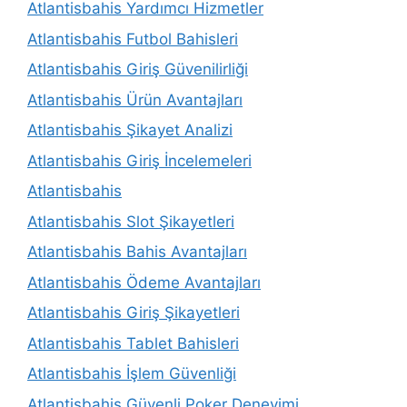
Atlantisbahis Yardımcı Hizmetler
Atlantisbahis Futbol Bahisleri
Atlantisbahis Giriş Güvenilirliği
Atlantisbahis Ürün Avantajları
Atlantisbahis Şikayet Analizi
Atlantisbahis Giriş İncelemeleri
Atlantisbahis
Atlantisbahis Slot Şikayetleri
Atlantisbahis Bahis Avantajları
Atlantisbahis Ödeme Avantajları
Atlantisbahis Giriş Şikayetleri
Atlantisbahis Tablet Bahisleri
Atlantisbahis İşlem Güvenliği
Atlantisbahis Güvenli Poker Deneyimi