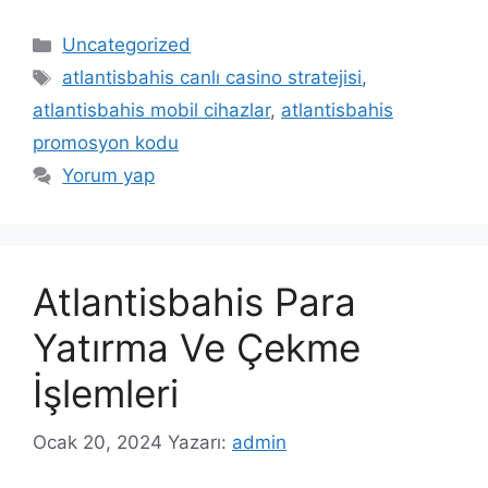
Kategoriler
Uncategorized
Etiketler
atlantisbahis canlı casino stratejisi
,
atlantisbahis mobil cihazlar
,
atlantisbahis
promosyon kodu
Yorum yap
Atlantisbahis Para
Yatırma Ve Çekme
İşlemleri
Ocak 20, 2024
Yazarı:
admin