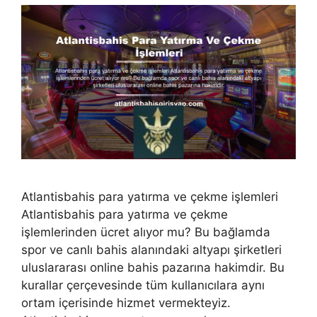
Atlantisbahis para yatırma ve çekme işlemleri
Atlantisbahis para yatırma ve çekme
işlemlerinden ücret alıyor mu? Bu bağlamda
spor ve canlı bahis alanındaki altyapı şirketleri
uluslararası online bahis pazarına hakimdir. Bu
kurallar çerçevesinde tüm kullanıcılara aynı
ortam içerisinde hizmet vermekteyiz.