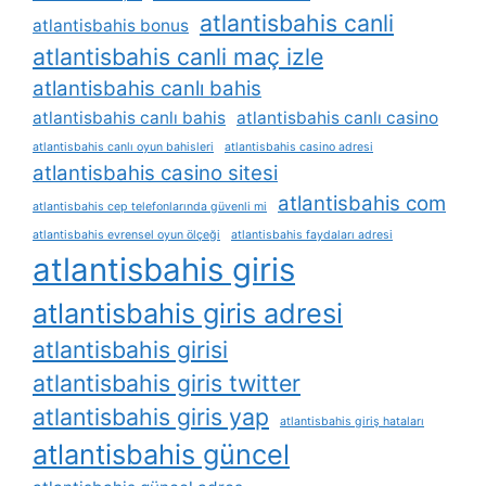
atlantisbahis canli
atlantisbahis bonus
atlantisbahis canli maç izle
atlantisbahis canlı bahis
atlantisbahis canlı bahis
atlantisbahis canlı casino
atlantisbahis canlı oyun bahisleri
atlantisbahis casino adresi
atlantisbahis casino sitesi
atlantisbahis com
atlantisbahis cep telefonlarında güvenli mi
atlantisbahis evrensel oyun ölçeği
atlantisbahis faydaları adresi
atlantisbahis giris
atlantisbahis giris adresi
atlantisbahis girisi
atlantisbahis giris twitter
atlantisbahis giris yap
atlantisbahis giriş hataları
atlantisbahis güncel