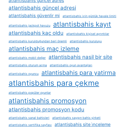
atlantisbahis güncel adres
atlantisbahis güncel adresi
atlantisbahis güvenlir mi
atlantisbahis i̇çin günlük havale limiti
atlantisbahis kayıt
atlantisbahis jackpot havuzu
atlantisbahis kaç oldu
atlantisbahis kişisel ayrıntılar
atlantisbahis kurulduğundan beri önemli
atlantisbahis kuruluşu
atlantisbahis maç izleme
atlantisbahis nasil bir site
atlantisbahis mobil değer
atlantisbahis oturum açma
atlantisbahis oyun avantajları
atlantisbahis para yatirma
atlantisbahis oyuncu
atlantisbahis para çekme
atlantisbahis popüler oyunlar
atlantisbahis promosyon
atlantisbahis promosyon kodu
atlantisbahis sanal bahisleri
atlantisbahis saygın bahis şirketi
atlantisbahis site i̇nceleme
atlantisbahis sertifika sayfası