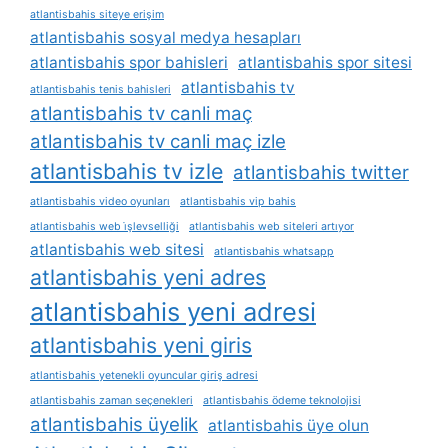
atlantisbahis siteye erişim
atlantisbahis sosyal medya hesapları
atlantisbahis spor bahisleri
atlantisbahis spor sitesi
atlantisbahis tv
atlantisbahis tenis bahisleri
atlantisbahis tv canli maç
atlantisbahis tv canli maç izle
atlantisbahis tv izle
atlantisbahis twitter
atlantisbahis video oyunları
atlantisbahis vip bahis
atlantisbahis web i̇şlevselliği
atlantisbahis web siteleri artıyor
atlantisbahis web sitesi
atlantisbahis whatsapp
atlantisbahis yeni adres
atlantisbahis yeni adresi
atlantisbahis yeni giris
atlantisbahis yetenekli oyuncular giriş adresi
atlantisbahis zaman seçenekleri
atlantisbahis ödeme teknolojisi
atlantisbahis üyelik
atlantisbahis üye olun