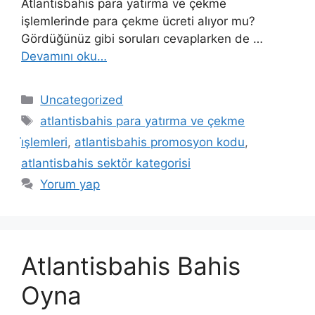
Atlantisbahis para yatırma ve çekme
işlemlerinde para çekme ücreti alıyor mu?
Gördüğünüz gibi soruları cevaplarken de …
Devamını oku…
Kategoriler
Uncategorized
Etiketler
atlantisbahis para yatırma ve çekme
i̇şlemleri
,
atlantisbahis promosyon kodu
,
atlantisbahis sektör kategorisi
Yorum yap
Atlantisbahis Bahis
Oyna