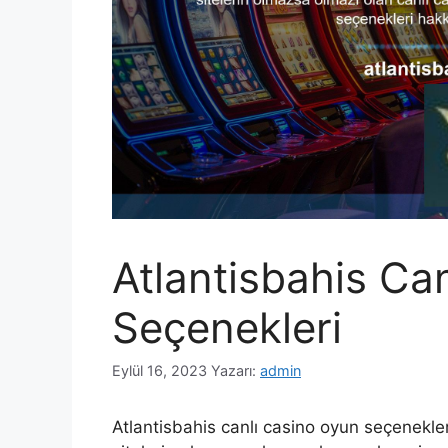
Atlantisbahis Ca
Seçenekleri
Eylül 16, 2023
Yazarı:
admin
Atlantisbahis canlı casino oyun seçenekleri