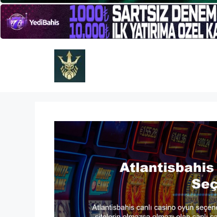
İçeriğe
atla