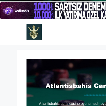
İçeriğe
atla