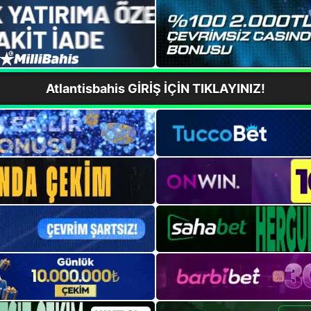
Atlantisbahis GİRİŞ İÇİN TIKLAYINIZ!