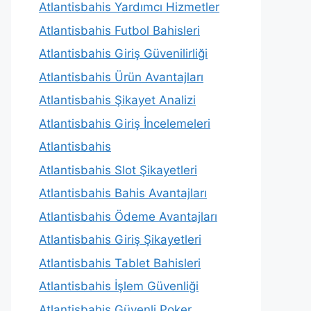
Atlantisbahis Yardımcı Hizmetler
Atlantisbahis Futbol Bahisleri
Atlantisbahis Giriş Güvenilirliği
Atlantisbahis Ürün Avantajları
Atlantisbahis Şikayet Analizi
Atlantisbahis Giriş İncelemeleri
Atlantisbahis
Atlantisbahis Slot Şikayetleri
Atlantisbahis Bahis Avantajları
Atlantisbahis Ödeme Avantajları
Atlantisbahis Giriş Şikayetleri
Atlantisbahis Tablet Bahisleri
Atlantisbahis İşlem Güvenliği
Atlantisbahis Güvenli Poker