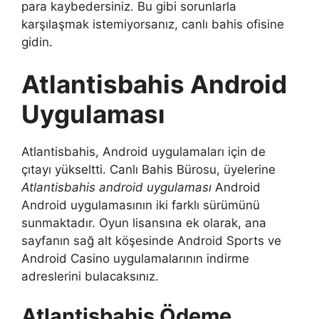
para kaybedersiniz. Bu gibi sorunlarla
karşılaşmak istemiyorsanız, canlı bahis ofisine
gidin.
Atlantisbahis Android
Uygulaması
Atlantisbahis, Android uygulamaları için de
çıtayı yükseltti. Canlı Bahis Bürosu, üyelerine
Atlantisbahis android uygulaması
Android
Android uygulamasının iki farklı sürümünü
sunmaktadır. Oyun lisansına ek olarak, ana
sayfanın sağ alt köşesinde Android Sports ve
Android Casino uygulamalarının indirme
adreslerini bulacaksınız.
Atlantisbahis Ödeme