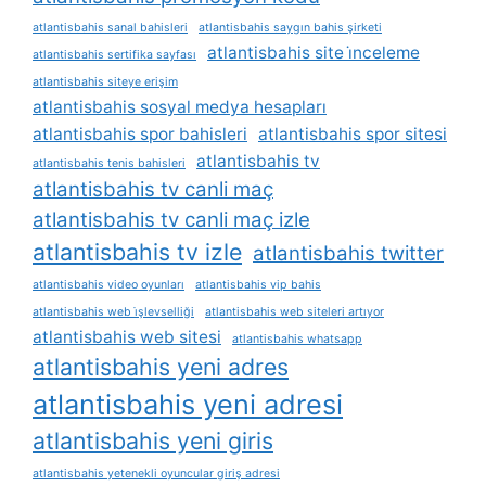
atlantisbahis sanal bahisleri
atlantisbahis saygın bahis şirketi
atlantisbahis site i̇nceleme
atlantisbahis sertifika sayfası
atlantisbahis siteye erişim
atlantisbahis sosyal medya hesapları
atlantisbahis spor bahisleri
atlantisbahis spor sitesi
atlantisbahis tv
atlantisbahis tenis bahisleri
atlantisbahis tv canli maç
atlantisbahis tv canli maç izle
atlantisbahis tv izle
atlantisbahis twitter
atlantisbahis video oyunları
atlantisbahis vip bahis
atlantisbahis web i̇şlevselliği
atlantisbahis web siteleri artıyor
atlantisbahis web sitesi
atlantisbahis whatsapp
atlantisbahis yeni adres
atlantisbahis yeni adresi
atlantisbahis yeni giris
atlantisbahis yetenekli oyuncular giriş adresi