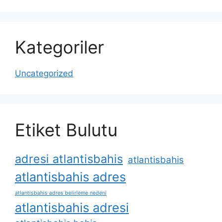
Kategoriler
Uncategorized
Etiket Bulutu
adresi atlantisbahis
atlantisbahis
atlantisbahis adres
atlantisbahis adres belirleme nedeni
atlantisbahis adresi