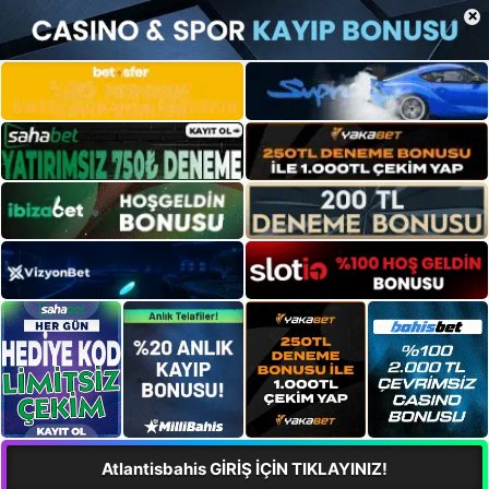
×
Atlantisbahis GİRİŞ İÇİN TIKLAYINIZ!