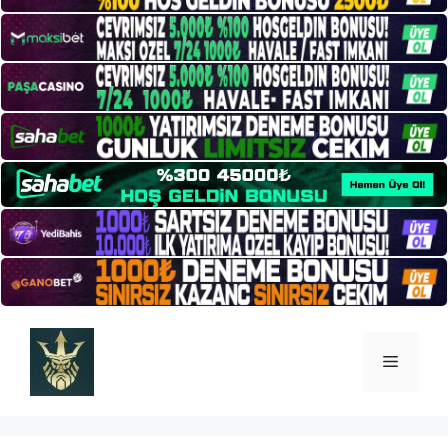
İçeriğe
atla
Menü