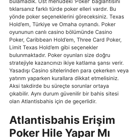
bulamadık. Üst menüdeki ‘Poker’ bağlantısını
tıklarsanız farklı türde poker elleri vardır. Bu
yönde poker seçeneklerini göreceksiniz. Texas
Hold’em, Türkiye ve Omaha oynandı. Poker
oyununun canlı casino bölümünde Casino
Poker, Caribbean Hold’em, Three Card Poker,
Limit Texas Hold’em gibi seçenekler
bulunmaktadır. Poker oyunları size doğru
stratejiyle kazancınızı ikiye katlama şansı verir.
Yasadışı Casino sitelerinden para çekerken veya
yatırım yaparken kurallara dikkat etmelisiniz.
Aksi takdirde bu süreçte sorunlar ortaya
çıkabilir. Aynı durum güvenilir bir bahis sitesi
olan Atlantisbahis için de geçerlidir.
Atlantisbahis Erişim
Poker Hile Yapar Mı