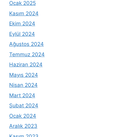
Ocak 2025
Kasım 2024
Ekim 2024
Eylül 2024
Ağustos 2024
Temmuz 2024
Haziran 2024
Mayıs 2024
Nisan 2024
Mart 2024
Şubat 2024
Ocak 2024
Aralık 2023
Kasım 2023