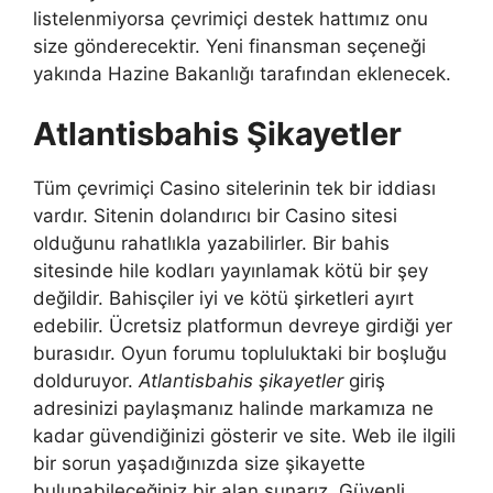
listelenmiyorsa çevrimiçi destek hattımız onu
size gönderecektir. Yeni finansman seçeneği
yakında Hazine Bakanlığı tarafından eklenecek.
Atlantisbahis Şikayetler
Tüm çevrimiçi Casino sitelerinin tek bir iddiası
vardır. Sitenin dolandırıcı bir Casino sitesi
olduğunu rahatlıkla yazabilirler. Bir bahis
sitesinde hile kodları yayınlamak kötü bir şey
değildir. Bahisçiler iyi ve kötü şirketleri ayırt
edebilir. Ücretsiz platformun devreye girdiği yer
burasıdır. Oyun forumu topluluktaki bir boşluğu
dolduruyor.
Atlantisbahis şikayetler
giriş
adresinizi paylaşmanız halinde markamıza ne
kadar güvendiğinizi gösterir ve site. Web ile ilgili
bir sorun yaşadığınızda size şikayette
bulunabileceğiniz bir alan sunarız. Güvenli