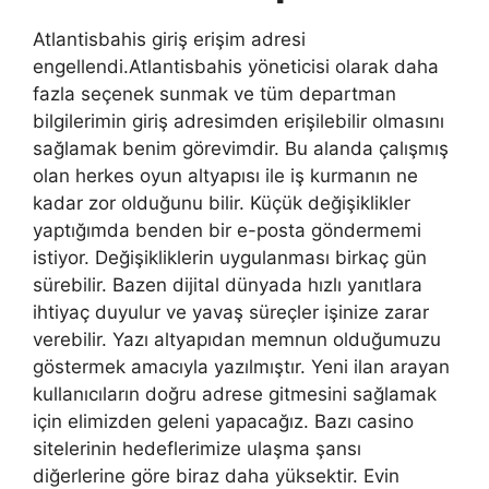
Atlantisbahis giriş erişim adresi
engellendi.Atlantisbahis yöneticisi olarak daha
fazla seçenek sunmak ve tüm departman
bilgilerimin giriş adresimden erişilebilir olmasını
sağlamak benim görevimdir. Bu alanda çalışmış
olan herkes oyun altyapısı ile iş kurmanın ne
kadar zor olduğunu bilir. Küçük değişiklikler
yaptığımda benden bir e-posta göndermemi
istiyor. Değişikliklerin uygulanması birkaç gün
sürebilir. Bazen dijital dünyada hızlı yanıtlara
ihtiyaç duyulur ve yavaş süreçler işinize zarar
verebilir. Yazı altyapıdan memnun olduğumuzu
göstermek amacıyla yazılmıştır. Yeni ilan arayan
kullanıcıların doğru adrese gitmesini sağlamak
için elimizden geleni yapacağız. Bazı casino
sitelerinin hedeflerimize ulaşma şansı
diğerlerine göre biraz daha yüksektir. Evin