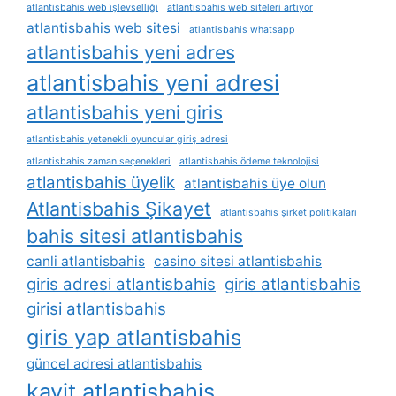
atlantisbahis web i̇şlevselliği
atlantisbahis web siteleri artıyor
atlantisbahis web sitesi
atlantisbahis whatsapp
atlantisbahis yeni adres
atlantisbahis yeni adresi
atlantisbahis yeni giris
atlantisbahis yetenekli oyuncular giriş adresi
atlantisbahis zaman seçenekleri
atlantisbahis ödeme teknolojisi
atlantisbahis üyelik
atlantisbahis üye olun
Atlantisbahis Şikayet
atlantisbahis şirket politikaları
bahis sitesi atlantisbahis
canli atlantisbahis
casino sitesi atlantisbahis
giris adresi atlantisbahis
giris atlantisbahis
girisi atlantisbahis
giris yap atlantisbahis
güncel adresi atlantisbahis
kayit atlantisbahis