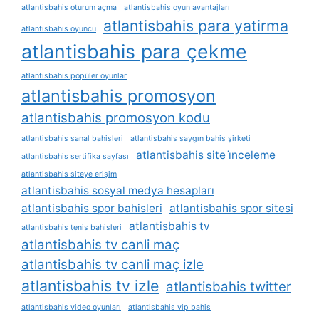
atlantisbahis oturum açma
atlantisbahis oyun avantajları
atlantisbahis para yatirma
atlantisbahis oyuncu
atlantisbahis para çekme
atlantisbahis popüler oyunlar
atlantisbahis promosyon
atlantisbahis promosyon kodu
atlantisbahis sanal bahisleri
atlantisbahis saygın bahis şirketi
atlantisbahis site i̇nceleme
atlantisbahis sertifika sayfası
atlantisbahis siteye erişim
atlantisbahis sosyal medya hesapları
atlantisbahis spor bahisleri
atlantisbahis spor sitesi
atlantisbahis tv
atlantisbahis tenis bahisleri
atlantisbahis tv canli maç
atlantisbahis tv canli maç izle
atlantisbahis tv izle
atlantisbahis twitter
atlantisbahis video oyunları
atlantisbahis vip bahis