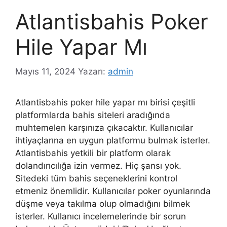
Atlantisbahis Poker
Hile Yapar Mı
Mayıs 11, 2024
Yazarı:
admin
Atlantisbahis poker hile yapar mı birisi çeşitli
platformlarda bahis siteleri aradığında
muhtemelen karşınıza çıkacaktır. Kullanıcılar
ihtiyaçlarına en uygun platformu bulmak isterler.
Atlantisbahis yetkili bir platform olarak
dolandırıcılığa izin vermez. Hiç şansı yok.
Sitedeki tüm bahis seçeneklerini kontrol
etmeniz önemlidir. Kullanıcılar poker oyunlarında
düşme veya takılma olup olmadığını bilmek
isterler. Kullanıcı incelemelerinde bir sorun