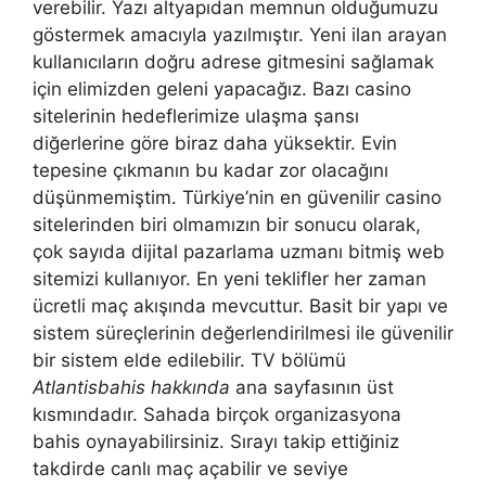
verebilir. Yazı altyapıdan memnun olduğumuzu
göstermek amacıyla yazılmıştır. Yeni ilan arayan
kullanıcıların doğru adrese gitmesini sağlamak
için elimizden geleni yapacağız. Bazı casino
sitelerinin hedeflerimize ulaşma şansı
diğerlerine göre biraz daha yüksektir. Evin
tepesine çıkmanın bu kadar zor olacağını
düşünmemiştim. Türkiye’nin en güvenilir casino
sitelerinden biri olmamızın bir sonucu olarak,
çok sayıda dijital pazarlama uzmanı bitmiş web
sitemizi kullanıyor. En yeni teklifler her zaman
ücretli maç akışında mevcuttur. Basit bir yapı ve
sistem süreçlerinin değerlendirilmesi ile güvenilir
bir sistem elde edilebilir. TV bölümü
Atlantisbahis hakkında
ana sayfasının üst
kısmındadır. Sahada birçok organizasyona
bahis oynayabilirsiniz. Sırayı takip ettiğiniz
takdirde canlı maç açabilir ve seviye