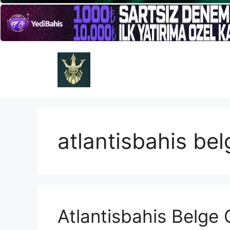
İçeriğe
atla
atlantisbahis bel
Atlantisbahis Belge 