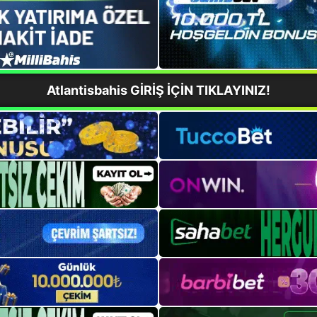
Atlantisbahis GİRİŞ İÇİN TIKLAYINIZ!