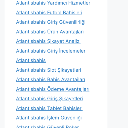
Atlantisbahis Yardımcı Hizmetler
Atlantisbahis Futbol Bahisleri
Atlantisbahis Giriş Güvenilirliği
Atlantisbahis Ürün Avantajları
Atlantisbahis Şikayet Analizi
Atlantisbahis Giriş İncelemeleri
Atlantisbahis
Atlantisbahis Slot Şikayetleri
Atlantisbahis Bahis Avantajları
Atlantisbahis Ödeme Avantajları
Atlantisbahis Giriş Şikayetleri
Atlantisbahis Tablet Bahisleri
Atlantisbahis İşlem Güvenliği
Atlantisbahis Güvenli Poker