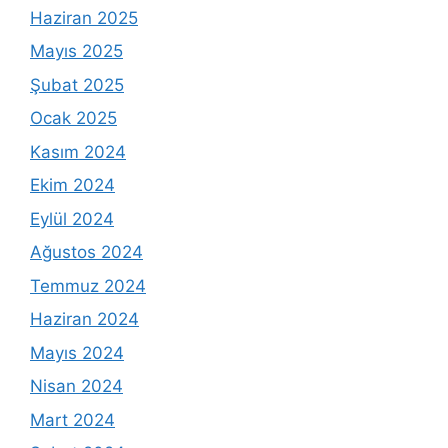
Haziran 2025
Mayıs 2025
Şubat 2025
Ocak 2025
Kasım 2024
Ekim 2024
Eylül 2024
Ağustos 2024
Temmuz 2024
Haziran 2024
Mayıs 2024
Nisan 2024
Mart 2024