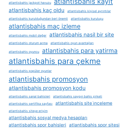
atlantisbahis kayıt
atlantisbahis jackpot havuzu
atlantisbahis kaç oldu
atlantisbahis kişisel ayrıntılar
atlantisbahis kurulduğundan beri önemli
atlantisbahis kuruluşu
atlantisbahis maç izleme
atlantisbahis nasil bir site
atlantisbahis mobil değer
atlantisbahis oturum açma
atlantisbahis oyun avantajları
atlantisbahis para yatirma
atlantisbahis oyuncu
atlantisbahis para çekme
atlantisbahis popüler oyunlar
atlantisbahis promosyon
atlantisbahis promosyon kodu
atlantisbahis sanal bahisleri
atlantisbahis saygın bahis şirketi
atlantisbahis site i̇nceleme
atlantisbahis sertifika sayfası
atlantisbahis siteye erişim
atlantisbahis sosyal medya hesapları
atlantisbahis spor bahisleri
atlantisbahis spor sitesi