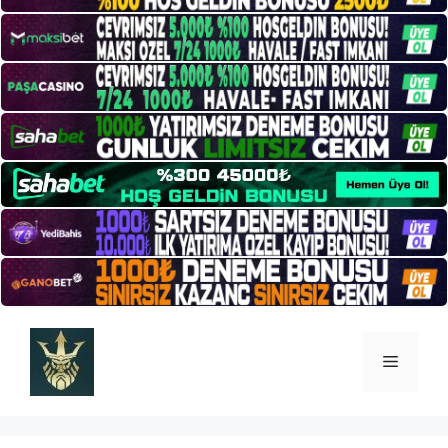
İçeriğe
atla
Menü