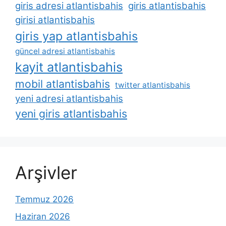
giris adresi atlantisbahis
giris atlantisbahis
girisi atlantisbahis
giris yap atlantisbahis
güncel adresi atlantisbahis
kayit atlantisbahis
mobil atlantisbahis
twitter atlantisbahis
yeni adresi atlantisbahis
yeni giris atlantisbahis
Arşivler
Temmuz 2026
Haziran 2026