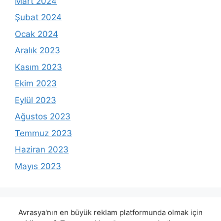
Mart 2024
Şubat 2024
Ocak 2024
Aralık 2023
Kasım 2023
Ekim 2023
Eylül 2023
Ağustos 2023
Temmuz 2023
Haziran 2023
Mayıs 2023
Avrasya'nın en büyük reklam platformunda olmak için