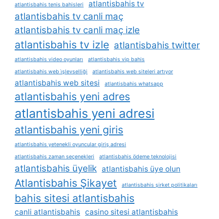
atlantisbahis tv
atlantisbahis tenis bahisleri
atlantisbahis tv canli maç
atlantisbahis tv canli maç izle
atlantisbahis tv izle
atlantisbahis twitter
atlantisbahis video oyunları
atlantisbahis vip bahis
atlantisbahis web i̇şlevselliği
atlantisbahis web siteleri artıyor
atlantisbahis web sitesi
atlantisbahis whatsapp
atlantisbahis yeni adres
atlantisbahis yeni adresi
atlantisbahis yeni giris
atlantisbahis yetenekli oyuncular giriş adresi
atlantisbahis zaman seçenekleri
atlantisbahis ödeme teknolojisi
atlantisbahis üyelik
atlantisbahis üye olun
Atlantisbahis Şikayet
atlantisbahis şirket politikaları
bahis sitesi atlantisbahis
canli atlantisbahis
casino sitesi atlantisbahis