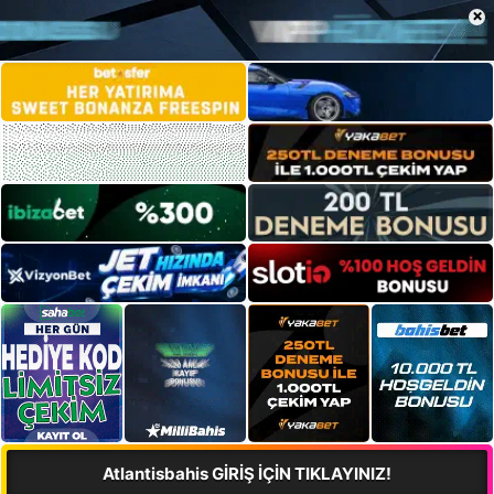
×
Atlantisbahis GİRİŞ İÇİN TIKLAYINIZ!