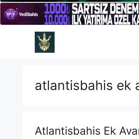
İçeriğe
atla
atlantisbahis ek 
Atlantisbahis Ek Ava