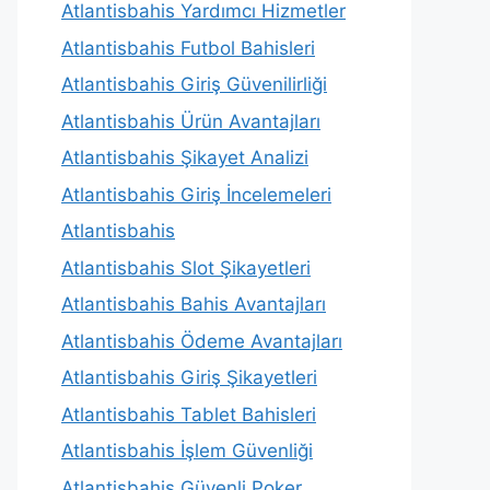
Atlantisbahis Yardımcı Hizmetler
Atlantisbahis Futbol Bahisleri
Atlantisbahis Giriş Güvenilirliği
Atlantisbahis Ürün Avantajları
Atlantisbahis Şikayet Analizi
Atlantisbahis Giriş İncelemeleri
Atlantisbahis
Atlantisbahis Slot Şikayetleri
Atlantisbahis Bahis Avantajları
Atlantisbahis Ödeme Avantajları
Atlantisbahis Giriş Şikayetleri
Atlantisbahis Tablet Bahisleri
Atlantisbahis İşlem Güvenliği
Atlantisbahis Güvenli Poker