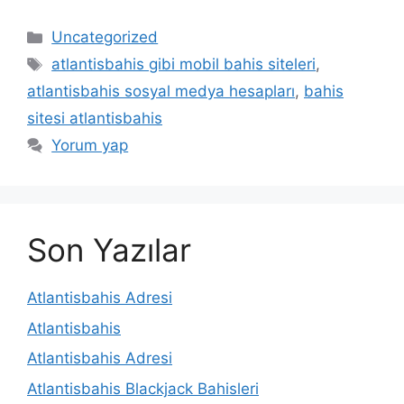
Kategoriler
Uncategorized
Etiketler
atlantisbahis gibi mobil bahis siteleri
,
atlantisbahis sosyal medya hesapları
,
bahis
sitesi atlantisbahis
Yorum yap
Son Yazılar
Atlantisbahis Adresi
Atlantisbahis
Atlantisbahis Adresi
Atlantisbahis Blackjack Bahisleri