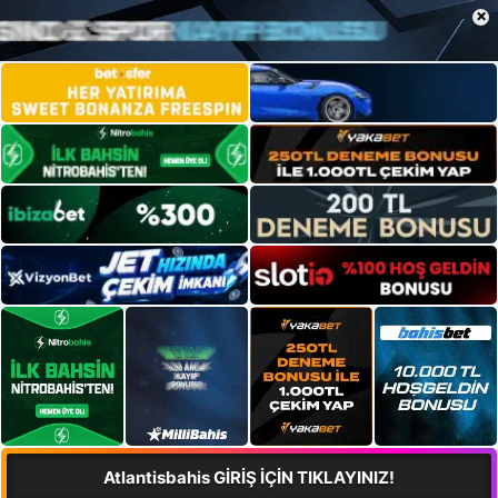
×
Atlantisbahis GİRİŞ İÇİN TIKLAYINIZ!