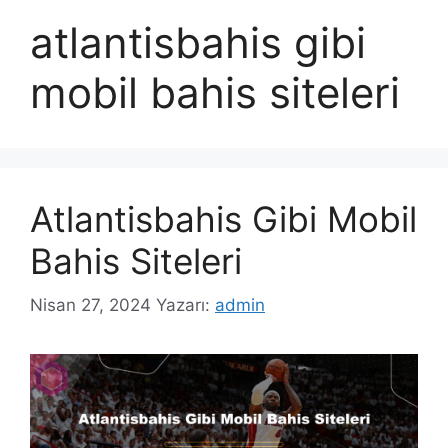
atlantisbahis gibi
mobil bahis siteleri
Atlantisbahis Gibi Mobil
Bahis Siteleri
Nisan 27, 2024
Yazarı:
admin