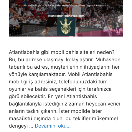
Atlantisbahis gibi mobil bahis siteleri neden?
Bu, bu adrese ulaşmayı kolaylaştırır. Muhasebe
tabanlı bu adres, müşterilerinin ihtiyaçlarını her
yönüyle karşılamaktadır. Mobil Atlantisbahis
mobil giriş adresiniz, telefonunuzdaki tüm
oyunlar ve bahis seçenekleri için tarafınızca
görülebilecektir. En yeni Atlantisbahis
bağlantılarıyla istediğiniz zaman heyecan verici
anların tadını çıkarın. İster mobilde ister
masaüstü dışında olun, bu teklifler mükemmel
dengeyi …
Devamını oku…