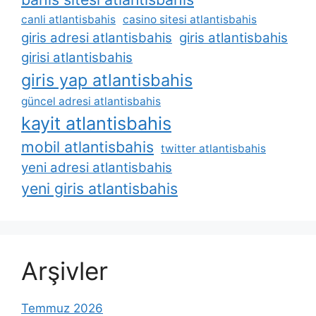
canli atlantisbahis
casino sitesi atlantisbahis
giris adresi atlantisbahis
giris atlantisbahis
girisi atlantisbahis
giris yap atlantisbahis
güncel adresi atlantisbahis
kayit atlantisbahis
mobil atlantisbahis
twitter atlantisbahis
yeni adresi atlantisbahis
yeni giris atlantisbahis
Arşivler
Temmuz 2026