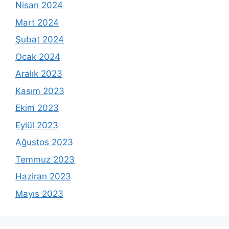
Nisan 2024
Mart 2024
Şubat 2024
Ocak 2024
Aralık 2023
Kasım 2023
Ekim 2023
Eylül 2023
Ağustos 2023
Temmuz 2023
Haziran 2023
Mayıs 2023