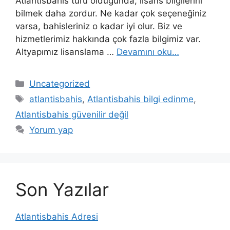
Atlantisbahis türü olduğunda, lisans bilgilerini
bilmek daha zordur. Ne kadar çok seçeneğiniz
varsa, bahisleriniz o kadar iyi olur. Biz ve
hizmetlerimiz hakkında çok fazla bilgimiz var.
Altyapımız lisanslama …
Devamını oku…
Kategoriler
Uncategorized
Etiketler
atlantisbahis
,
Atlantisbahis bilgi edinme
,
Atlantisbahis güvenilir değil
Yorum yap
Son Yazılar
Atlantisbahis Adresi