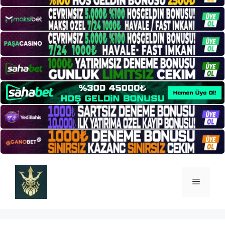
İçeriğe
atla
Menü