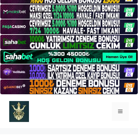
İçeriğe
atla
Menü