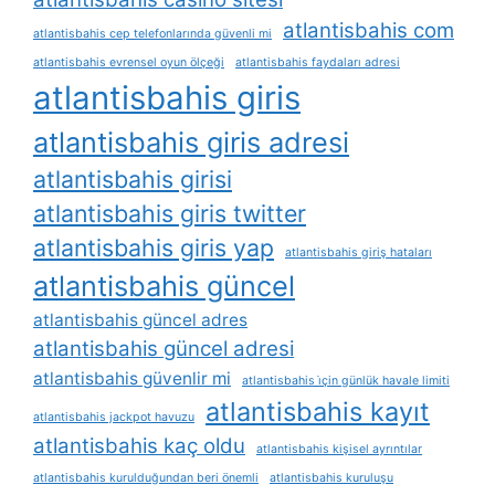
atlantisbahis com
atlantisbahis cep telefonlarında güvenli mi
atlantisbahis evrensel oyun ölçeği
atlantisbahis faydaları adresi
atlantisbahis giris
atlantisbahis giris adresi
atlantisbahis girisi
atlantisbahis giris twitter
atlantisbahis giris yap
atlantisbahis giriş hataları
atlantisbahis güncel
atlantisbahis güncel adres
atlantisbahis güncel adresi
atlantisbahis güvenlir mi
atlantisbahis i̇çin günlük havale limiti
atlantisbahis kayıt
atlantisbahis jackpot havuzu
atlantisbahis kaç oldu
atlantisbahis kişisel ayrıntılar
atlantisbahis kurulduğundan beri önemli
atlantisbahis kuruluşu