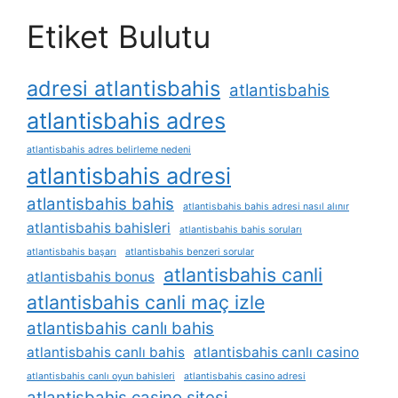
Etiket Bulutu
adresi atlantisbahis
atlantisbahis
atlantisbahis adres
atlantisbahis adres belirleme nedeni
atlantisbahis adresi
atlantisbahis bahis
atlantisbahis bahis adresi nasıl alınır
atlantisbahis bahisleri
atlantisbahis bahis soruları
atlantisbahis başarı
atlantisbahis benzeri sorular
atlantisbahis canli
atlantisbahis bonus
atlantisbahis canli maç izle
atlantisbahis canlı bahis
atlantisbahis canlı bahis
atlantisbahis canlı casino
atlantisbahis canlı oyun bahisleri
atlantisbahis casino adresi
atlantisbahis casino sitesi