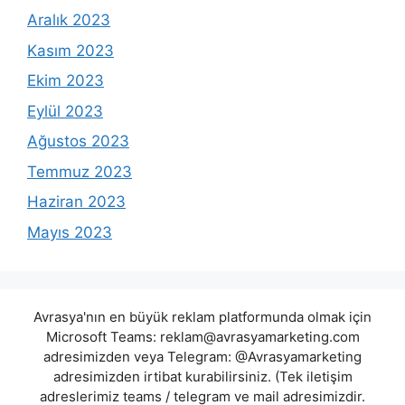
Aralık 2023
Kasım 2023
Ekim 2023
Eylül 2023
Ağustos 2023
Temmuz 2023
Haziran 2023
Mayıs 2023
Avrasya'nın en büyük reklam platformunda olmak için
Microsoft Teams:
reklam@avrasyamarketing.com
adresimizden veya Telegram: @Avrasyamarketing
adresimizden irtibat kurabilirsiniz. (Tek iletişim
adreslerimiz teams / telegram ve mail adresimizdir.