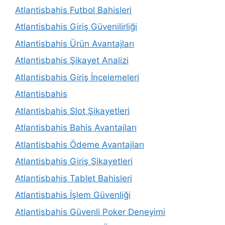
Atlantisbahis Futbol Bahisleri
Atlantisbahis Giriş Güvenilirliği
Atlantisbahis Ürün Avantajları
Atlantisbahis Şikayet Analizi
Atlantisbahis Giriş İncelemeleri
Atlantisbahis
Atlantisbahis Slot Şikayetleri
Atlantisbahis Bahis Avantajları
Atlantisbahis Ödeme Avantajları
Atlantisbahis Giriş Şikayetleri
Atlantisbahis Tablet Bahisleri
Atlantisbahis İşlem Güvenliği
Atlantisbahis Güvenli Poker Deneyimi