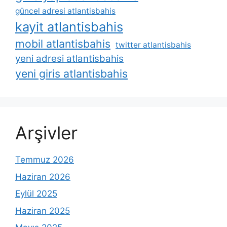
güncel adresi atlantisbahis
kayit atlantisbahis
mobil atlantisbahis
twitter atlantisbahis
yeni adresi atlantisbahis
yeni giris atlantisbahis
Arşivler
Temmuz 2026
Haziran 2026
Eylül 2025
Haziran 2025