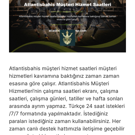
Atlantisbahis müşteri hizmet saatleri müşteri
hizmetleri kavramına baktığınız zaman zaman
esasına göre çalışır. Atlantisbahis Müşteri
Hizmetleri’nin çalışma saatleri ekranı, çalışma
saatleri, çalışma günleri, tatiller ve hafta sonları
arasında ayrım yapmaz. Türkçe 24 saat istekleri
/7/7 formatında yapılmaktadır. İstediğiniz
paraları istediğiniz zaman kullanabilirsiniz. Her
zaman canlı destek hattımızla iletişime geçebilir