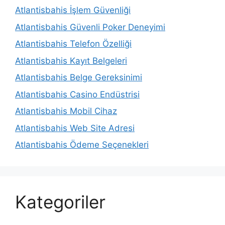
Atlantisbahis İşlem Güvenliği
Atlantisbahis Güvenli Poker Deneyimi
Atlantisbahis Telefon Özelliği
Atlantisbahis Kayıt Belgeleri
Atlantisbahis Belge Gereksinimi
Atlantisbahis Casino Endüstrisi
Atlantisbahis Mobil Cihaz
Atlantisbahis Web Site Adresi
Atlantisbahis Ödeme Seçenekleri
Kategoriler