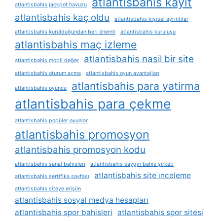
atlantisbahis kayıt
atlantisbahis jackpot havuzu
atlantisbahis kaç oldu
atlantisbahis kişisel ayrıntılar
atlantisbahis kurulduğundan beri önemli
atlantisbahis kuruluşu
atlantisbahis maç izleme
atlantisbahis nasil bir site
atlantisbahis mobil değer
atlantisbahis oturum açma
atlantisbahis oyun avantajları
atlantisbahis para yatirma
atlantisbahis oyuncu
atlantisbahis para çekme
atlantisbahis popüler oyunlar
atlantisbahis promosyon
atlantisbahis promosyon kodu
atlantisbahis sanal bahisleri
atlantisbahis saygın bahis şirketi
atlantisbahis site i̇nceleme
atlantisbahis sertifika sayfası
atlantisbahis siteye erişim
atlantisbahis sosyal medya hesapları
atlantisbahis spor bahisleri
atlantisbahis spor sitesi