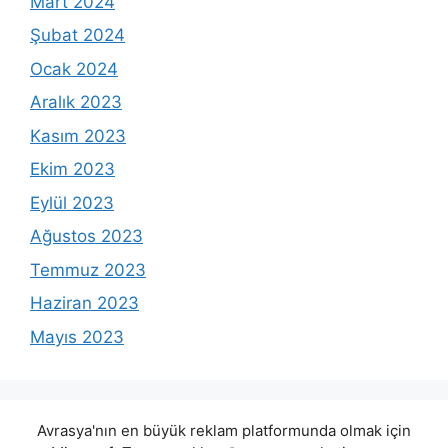
Mart 2024
Şubat 2024
Ocak 2024
Aralık 2023
Kasım 2023
Ekim 2023
Eylül 2023
Ağustos 2023
Temmuz 2023
Haziran 2023
Mayıs 2023
Avrasya'nın en büyük reklam platformunda olmak için