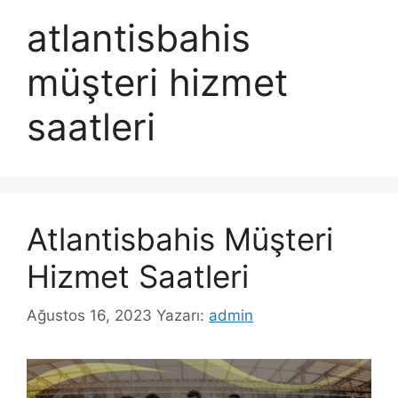
atlantisbahis
müşteri hizmet
saatleri
Atlantisbahis Müşteri
Hizmet Saatleri
Ağustos 16, 2023
Yazarı:
admin