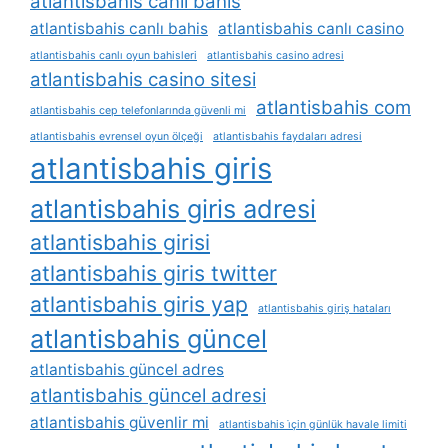
atlantisbahis canlı bahis
atlantisbahis canlı bahis
atlantisbahis canlı casino
atlantisbahis canlı oyun bahisleri
atlantisbahis casino adresi
atlantisbahis casino sitesi
atlantisbahis com
atlantisbahis cep telefonlarında güvenli mi
atlantisbahis evrensel oyun ölçeği
atlantisbahis faydaları adresi
atlantisbahis giris
atlantisbahis giris adresi
atlantisbahis girisi
atlantisbahis giris twitter
atlantisbahis giris yap
atlantisbahis giriş hataları
atlantisbahis güncel
atlantisbahis güncel adres
atlantisbahis güncel adresi
atlantisbahis güvenlir mi
atlantisbahis i̇çin günlük havale limiti