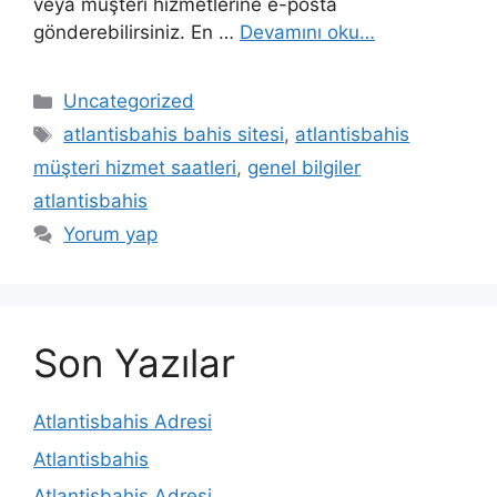
veya müşteri hizmetlerine e-posta
gönderebilirsiniz. En …
Devamını oku…
Kategoriler
Uncategorized
Etiketler
atlantisbahis bahis sitesi
,
atlantisbahis
müşteri hizmet saatleri
,
genel bilgiler
atlantisbahis
Yorum yap
Son Yazılar
Atlantisbahis Adresi
Atlantisbahis
Atlantisbahis Adresi