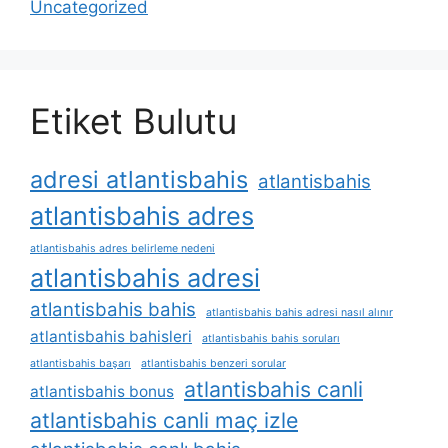
Uncategorized
Etiket Bulutu
adresi atlantisbahis
atlantisbahis
atlantisbahis adres
atlantisbahis adres belirleme nedeni
atlantisbahis adresi
atlantisbahis bahis
atlantisbahis bahis adresi nasıl alınır
atlantisbahis bahisleri
atlantisbahis bahis soruları
atlantisbahis başarı
atlantisbahis benzeri sorular
atlantisbahis canli
atlantisbahis bonus
atlantisbahis canli maç izle