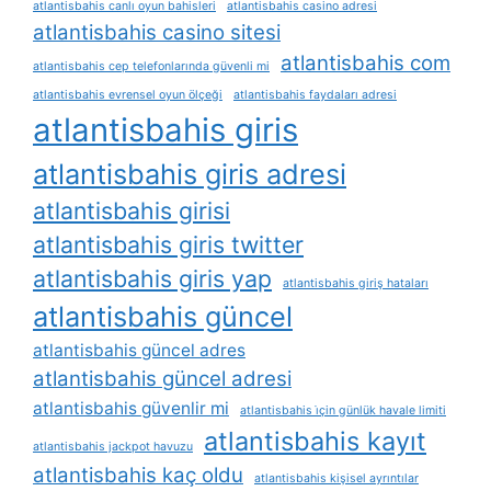
atlantisbahis canlı oyun bahisleri
atlantisbahis casino adresi
atlantisbahis casino sitesi
atlantisbahis com
atlantisbahis cep telefonlarında güvenli mi
atlantisbahis evrensel oyun ölçeği
atlantisbahis faydaları adresi
atlantisbahis giris
atlantisbahis giris adresi
atlantisbahis girisi
atlantisbahis giris twitter
atlantisbahis giris yap
atlantisbahis giriş hataları
atlantisbahis güncel
atlantisbahis güncel adres
atlantisbahis güncel adresi
atlantisbahis güvenlir mi
atlantisbahis i̇çin günlük havale limiti
atlantisbahis kayıt
atlantisbahis jackpot havuzu
atlantisbahis kaç oldu
atlantisbahis kişisel ayrıntılar