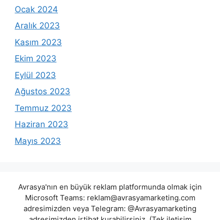
Ocak 2024
Aralık 2023
Kasım 2023
Ekim 2023
Eylül 2023
Ağustos 2023
Temmuz 2023
Haziran 2023
Mayıs 2023
Avrasya'nın en büyük reklam platformunda olmak için
Microsoft Teams:
reklam@avrasyamarketing.com
adresimizden veya Telegram: @Avrasyamarketing
adresimizden irtibat kurabilirsiniz. (Tek iletişim