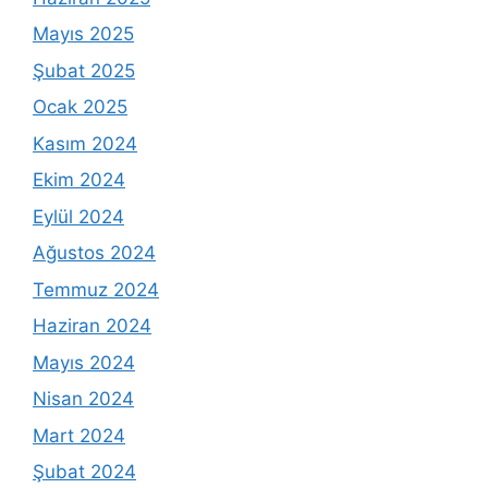
Mayıs 2025
Şubat 2025
Ocak 2025
Kasım 2024
Ekim 2024
Eylül 2024
Ağustos 2024
Temmuz 2024
Haziran 2024
Mayıs 2024
Nisan 2024
Mart 2024
Şubat 2024