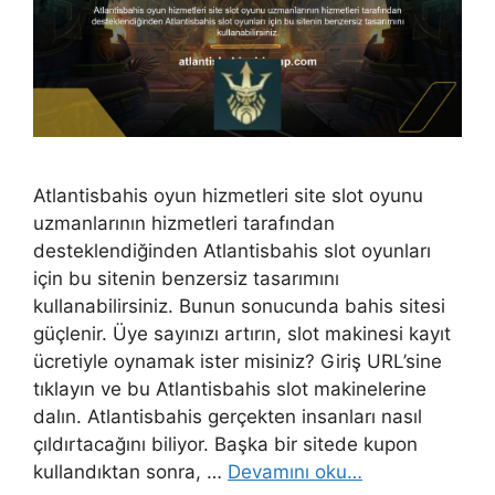
Atlantisbahis oyun hizmetleri site slot oyunu
uzmanlarının hizmetleri tarafından
desteklendiğinden Atlantisbahis slot oyunları
için bu sitenin benzersiz tasarımını
kullanabilirsiniz. Bunun sonucunda bahis sitesi
güçlenir. Üye sayınızı artırın, slot makinesi kayıt
ücretiyle oynamak ister misiniz? Giriş URL’sine
tıklayın ve bu Atlantisbahis slot makinelerine
dalın. Atlantisbahis gerçekten insanları nasıl
çıldırtacağını biliyor. Başka bir sitede kupon
kullandıktan sonra, …
Devamını oku…