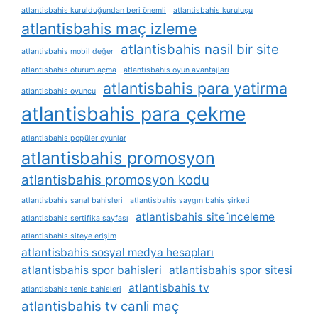
atlantisbahis kurulduğundan beri önemli
atlantisbahis kuruluşu
atlantisbahis maç izleme
atlantisbahis nasil bir site
atlantisbahis mobil değer
atlantisbahis oturum açma
atlantisbahis oyun avantajları
atlantisbahis para yatirma
atlantisbahis oyuncu
atlantisbahis para çekme
atlantisbahis popüler oyunlar
atlantisbahis promosyon
atlantisbahis promosyon kodu
atlantisbahis sanal bahisleri
atlantisbahis saygın bahis şirketi
atlantisbahis site i̇nceleme
atlantisbahis sertifika sayfası
atlantisbahis siteye erişim
atlantisbahis sosyal medya hesapları
atlantisbahis spor bahisleri
atlantisbahis spor sitesi
atlantisbahis tv
atlantisbahis tenis bahisleri
atlantisbahis tv canli maç