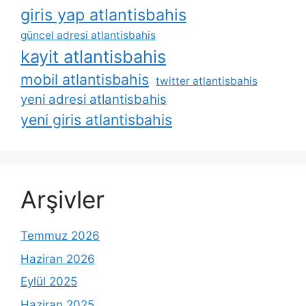
giris yap atlantisbahis
güncel adresi atlantisbahis
kayit atlantisbahis
mobil atlantisbahis
twitter atlantisbahis
yeni adresi atlantisbahis
yeni giris atlantisbahis
Arşivler
Temmuz 2026
Haziran 2026
Eylül 2025
Haziran 2025