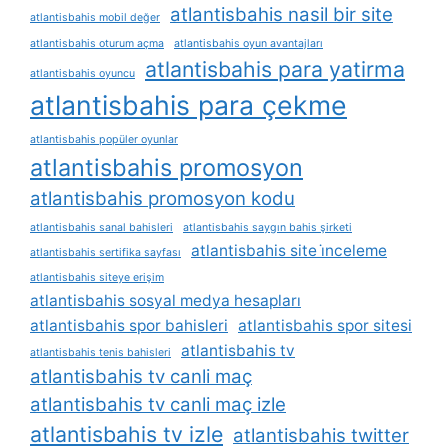
atlantisbahis nasil bir site
atlantisbahis mobil değer
atlantisbahis oturum açma
atlantisbahis oyun avantajları
atlantisbahis para yatirma
atlantisbahis oyuncu
atlantisbahis para çekme
atlantisbahis popüler oyunlar
atlantisbahis promosyon
atlantisbahis promosyon kodu
atlantisbahis sanal bahisleri
atlantisbahis saygın bahis şirketi
atlantisbahis site i̇nceleme
atlantisbahis sertifika sayfası
atlantisbahis siteye erişim
atlantisbahis sosyal medya hesapları
atlantisbahis spor bahisleri
atlantisbahis spor sitesi
atlantisbahis tv
atlantisbahis tenis bahisleri
atlantisbahis tv canli maç
atlantisbahis tv canli maç izle
atlantisbahis tv izle
atlantisbahis twitter