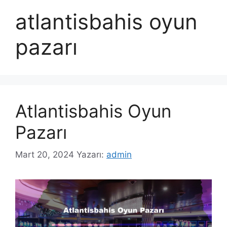
atlantisbahis oyun
pazarı
Atlantisbahis Oyun
Pazarı
Mart 20, 2024
Yazarı:
admin