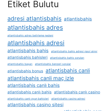
Etiket Bulutu
adresi atlantisbahis
atlantisbahis
atlantisbahis adres
atlantisbahis adres belirleme nedeni
atlantisbahis adresi
atlantisbahis bahis
atlantisbahis bahis adresi nasıl alınır
atlantisbahis bahisleri
atlantisbahis bahis soruları
atlantisbahis başarı
atlantisbahis benzeri sorular
atlantisbahis canli
atlantisbahis bonus
atlantisbahis canli maç izle
atlantisbahis canlı bahis
atlantisbahis canlı bahis
atlantisbahis canlı casino
atlantisbahis canlı oyun bahisleri
atlantisbahis casino adresi
atlantisbahis casino sitesi