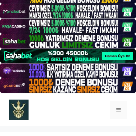
İçeriğe
atla
Menü