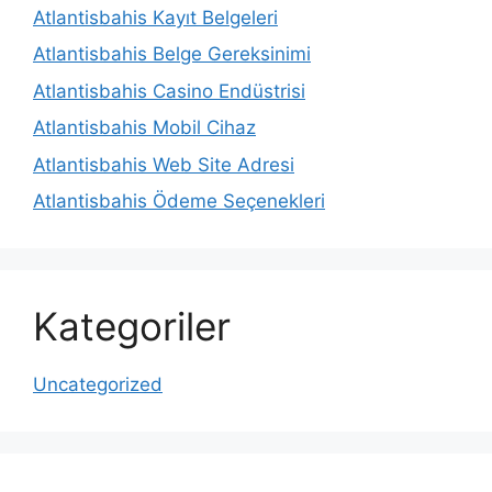
Atlantisbahis Kayıt Belgeleri
Atlantisbahis Belge Gereksinimi
Atlantisbahis Casino Endüstrisi
Atlantisbahis Mobil Cihaz
Atlantisbahis Web Site Adresi
Atlantisbahis Ödeme Seçenekleri
Kategoriler
Uncategorized