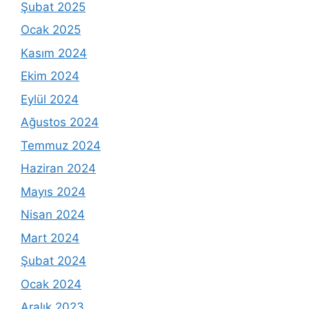
Şubat 2025
Ocak 2025
Kasım 2024
Ekim 2024
Eylül 2024
Ağustos 2024
Temmuz 2024
Haziran 2024
Mayıs 2024
Nisan 2024
Mart 2024
Şubat 2024
Ocak 2024
Aralık 2023