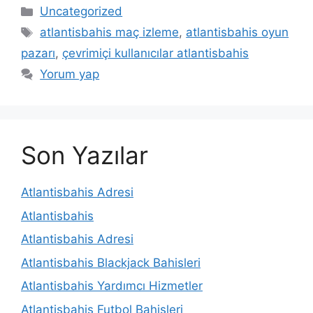
Kategoriler
Uncategorized
Etiketler
atlantisbahis maç izleme
,
atlantisbahis oyun
pazarı
,
çevrimiçi kullanıcılar atlantisbahis
Yorum yap
Son Yazılar
Atlantisbahis Adresi
Atlantisbahis
Atlantisbahis Adresi
Atlantisbahis Blackjack Bahisleri
Atlantisbahis Yardımcı Hizmetler
Atlantisbahis Futbol Bahisleri