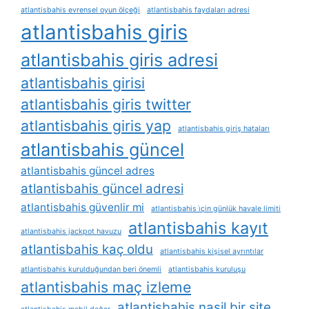
atlantisbahis evrensel oyun ölçeği
atlantisbahis faydaları adresi
atlantisbahis giris
atlantisbahis giris adresi
atlantisbahis girisi
atlantisbahis giris twitter
atlantisbahis giris yap
atlantisbahis giriş hataları
atlantisbahis güncel
atlantisbahis güncel adres
atlantisbahis güncel adresi
atlantisbahis güvenlir mi
atlantisbahis i̇çin günlük havale limiti
atlantisbahis kayıt
atlantisbahis jackpot havuzu
atlantisbahis kaç oldu
atlantisbahis kişisel ayrıntılar
atlantisbahis kurulduğundan beri önemli
atlantisbahis kuruluşu
atlantisbahis maç izleme
atlantisbahis nasil bir site