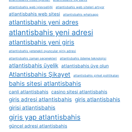
atlantisbahis web i̇şlevselliği
atlantisbahis web siteleri artıyor
atlantisbahis web sitesi
atlantisbahis whatsapp
atlantisbahis yeni adres
atlantisbahis yeni adresi
atlantisbahis yeni giris
atlantisbahis yetenekli oyuncular giriş adresi
atlantisbahis zaman seçenekleri
atlantisbahis ödeme teknolojisi
atlantisbahis üyelik
atlantisbahis üye olun
Atlantisbahis Şikayet
atlantisbahis şirket politikaları
bahis sitesi atlantisbahis
canli atlantisbahis
casino sitesi atlantisbahis
giris adresi atlantisbahis
giris atlantisbahis
girisi atlantisbahis
giris yap atlantisbahis
güncel adresi atlantisbahis