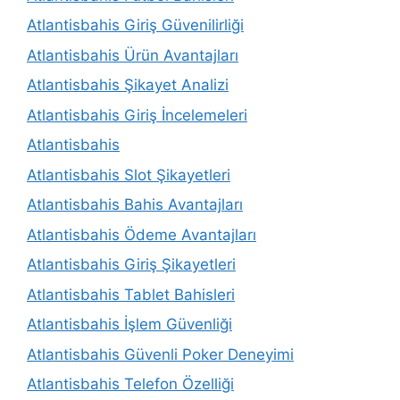
Atlantisbahis Giriş Güvenilirliği
Atlantisbahis Ürün Avantajları
Atlantisbahis Şikayet Analizi
Atlantisbahis Giriş İncelemeleri
Atlantisbahis
Atlantisbahis Slot Şikayetleri
Atlantisbahis Bahis Avantajları
Atlantisbahis Ödeme Avantajları
Atlantisbahis Giriş Şikayetleri
Atlantisbahis Tablet Bahisleri
Atlantisbahis İşlem Güvenliği
Atlantisbahis Güvenli Poker Deneyimi
Atlantisbahis Telefon Özelliği