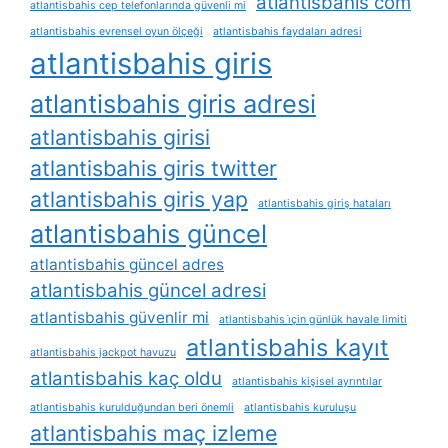
atlantisbahis com
atlantisbahis cep telefonlarında güvenli mi
atlantisbahis evrensel oyun ölçeği
atlantisbahis faydaları adresi
atlantisbahis giris
atlantisbahis giris adresi
atlantisbahis girisi
atlantisbahis giris twitter
atlantisbahis giris yap
atlantisbahis giriş hataları
atlantisbahis güncel
atlantisbahis güncel adres
atlantisbahis güncel adresi
atlantisbahis güvenlir mi
atlantisbahis i̇çin günlük havale limiti
atlantisbahis kayıt
atlantisbahis jackpot havuzu
atlantisbahis kaç oldu
atlantisbahis kişisel ayrıntılar
atlantisbahis kurulduğundan beri önemli
atlantisbahis kuruluşu
atlantisbahis maç izleme