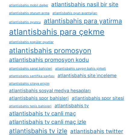
atlantisbahis nasil bir site
atlantisbahis mobil değer
atlantisbahis oturum açma
atlantisbahis oyun avantajları
atlantisbahis para yatirma
atlantisbahis oyuncu
atlantisbahis para çekme
atlantisbahis popüler oyunlar
atlantisbahis promosyon
atlantisbahis promosyon kodu
atlantisbahis sanal bahisleri
atlantisbahis saygın bahis şirketi
atlantisbahis site i̇nceleme
atlantisbahis sertifika sayfası
atlantisbahis siteye erişim
atlantisbahis sosyal medya hesapları
atlantisbahis spor bahisleri
atlantisbahis spor sitesi
atlantisbahis tv
atlantisbahis tenis bahisleri
atlantisbahis tv canli maç
atlantisbahis tv canli maç izle
atlantisbahis tv izle
atlantisbahis twitter