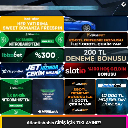
×
Atlantisbahis GİRİŞ İÇİN TIKLAYINIZ!