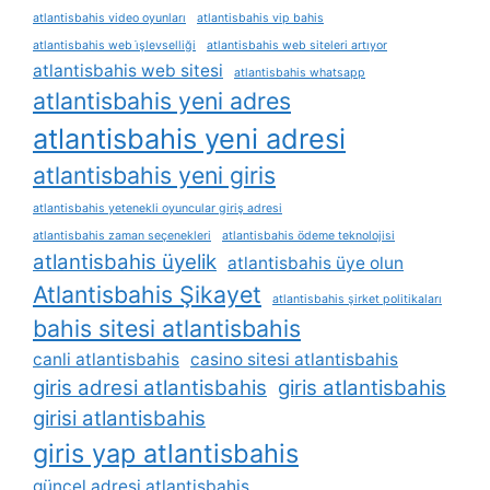
atlantisbahis video oyunları
atlantisbahis vip bahis
atlantisbahis web i̇şlevselliği
atlantisbahis web siteleri artıyor
atlantisbahis web sitesi
atlantisbahis whatsapp
atlantisbahis yeni adres
atlantisbahis yeni adresi
atlantisbahis yeni giris
atlantisbahis yetenekli oyuncular giriş adresi
atlantisbahis zaman seçenekleri
atlantisbahis ödeme teknolojisi
atlantisbahis üyelik
atlantisbahis üye olun
Atlantisbahis Şikayet
atlantisbahis şirket politikaları
bahis sitesi atlantisbahis
canli atlantisbahis
casino sitesi atlantisbahis
giris adresi atlantisbahis
giris atlantisbahis
girisi atlantisbahis
giris yap atlantisbahis
güncel adresi atlantisbahis