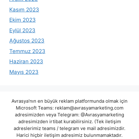
Kasım 2023
Ekim 2023
Eylül 2023
Ağustos 2023
Temmuz 2023
Haziran 2023
Mayıs 2023
Avrasya'nın en büyük reklam platformunda olmak için
Microsoft Teams:
reklam@avrasyamarketing.com
adresimizden veya Telegram: @Avrasyamarketing
adresimizden irtibat kurabilirsiniz. (Tek iletişim
adreslerimiz teams / telegram ve mail adresimizdir.
Harici hiçbir iletişim adresimiz bulunmamaktadır.