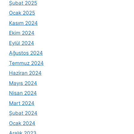
Şubat 2025
Ocak 2025
Kasım 2024
Ekim 2024
Eylül 2024
Ağustos 2024
Temmuz 2024
Haziran 2024
Mayıs 2024
Nisan 2024
Mart 2024
Şubat 2024
Ocak 2024
Aralık 2023