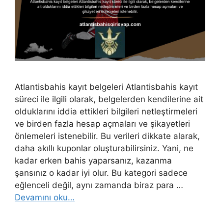
Atlantisbahis kayıt belgeleri Atlantisbahis kayıt
süreci ile ilgili olarak, belgelerden kendilerine ait
olduklarını iddia ettikleri bilgileri netleştirmeleri
ve birden fazla hesap açmaları ve şikayetleri
önlemeleri istenebilir. Bu verileri dikkate alarak,
daha akıllı kuponlar oluşturabilirsiniz. Yani, ne
kadar erken bahis yaparsanız, kazanma
şansınız o kadar iyi olur. Bu kategori sadece
eğlenceli değil, aynı zamanda biraz para …
Devamını oku…