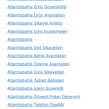
Atlantisbahis Giriş Güvenilirliği
Atlantisbahis Ürün Avantajları
Atlantisbahis Şikayet Analizi
Atlantisbahis Giriş İncelemeleri
Atlantisbahis
Atlantisbahis Slot Şikayetleri
Atlantisbahis Bahis Avantajları
Atlantisbahis Ödeme Avantajları
Atlantisbahis Giriş Şikayetleri
Atlantisbahis Tablet Bahisleri
Atlantisbahis İşlem Güvenliği
Atlantisbahis Güvenli Poker Deneyimi
Atlantisbahis Telefon Özelliği