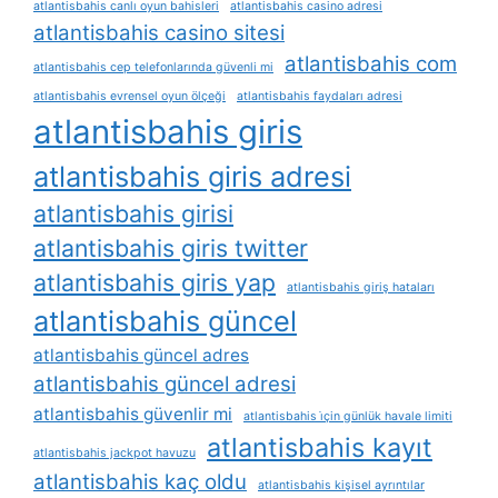
atlantisbahis canlı oyun bahisleri
atlantisbahis casino adresi
atlantisbahis casino sitesi
atlantisbahis com
atlantisbahis cep telefonlarında güvenli mi
atlantisbahis evrensel oyun ölçeği
atlantisbahis faydaları adresi
atlantisbahis giris
atlantisbahis giris adresi
atlantisbahis girisi
atlantisbahis giris twitter
atlantisbahis giris yap
atlantisbahis giriş hataları
atlantisbahis güncel
atlantisbahis güncel adres
atlantisbahis güncel adresi
atlantisbahis güvenlir mi
atlantisbahis i̇çin günlük havale limiti
atlantisbahis kayıt
atlantisbahis jackpot havuzu
atlantisbahis kaç oldu
atlantisbahis kişisel ayrıntılar