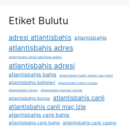
Etiket Bulutu
adresi atlantisbahis
atlantisbahis
atlantisbahis adres
atlantisbahis adres belirleme nedeni
atlantisbahis adresi
atlantisbahis bahis
atlantisbahis bahis adresi nasıl alınır
atlantisbahis bahisleri
atlantisbahis bahis soruları
atlantisbahis başarı
atlantisbahis benzeri sorular
atlantisbahis canli
atlantisbahis bonus
atlantisbahis canli maç izle
atlantisbahis canlı bahis
atlantisbahis canlı bahis
atlantisbahis canlı casino