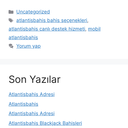
Kategoriler
Uncategorized
Etiketler
atlantisbahis bahis seçenekleri
,
atlantisbahis canlı destek hizmeti
,
mobil
atlantisbahis
Yorum yap
Son Yazılar
Atlantisbahis Adresi
Atlantisbahis
Atlantisbahis Adresi
Atlantisbahis Blackjack Bahisleri