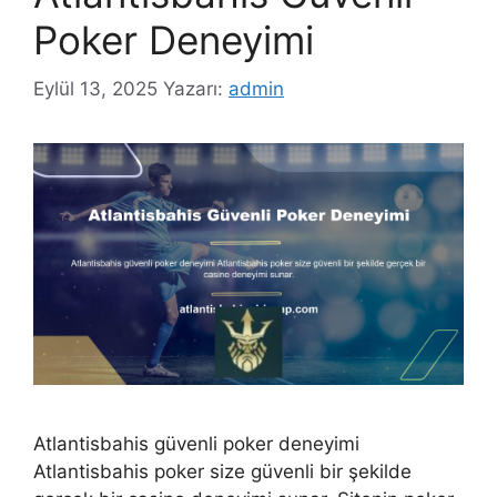
Poker Deneyimi
Eylül 13, 2025
Yazarı:
admin
Atlantisbahis güvenli poker deneyimi
Atlantisbahis poker size güvenli bir şekilde