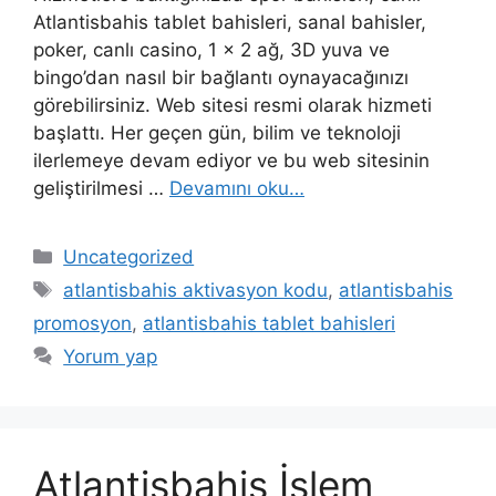
Atlantisbahis tablet bahisleri, sanal bahisler,
poker, canlı casino, 1 × 2 ağ, 3D yuva ve
bingo’dan nasıl bir bağlantı oynayacağınızı
görebilirsiniz. Web sitesi resmi olarak hizmeti
başlattı. Her geçen gün, bilim ve teknoloji
ilerlemeye devam ediyor ve bu web sitesinin
geliştirilmesi …
Devamını oku…
Kategoriler
Uncategorized
Etiketler
atlantisbahis aktivasyon kodu
,
atlantisbahis
promosyon
,
atlantisbahis tablet bahisleri
Yorum yap
Atlantisbahis İşlem