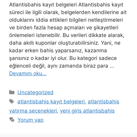
Atlantisbahis kayıt belgeleri Atlantisbahis kayıt
süreci ile ilgili olarak, belgelerden kendilerine ait
olduklarını iddia ettikleri bilgileri netleştirmeleri
ve birden fazla hesap açmaları ve şikayetleri
önlemeleri istenebilir. Bu verileri dikkate alarak,
daha akıllı kuponlar oluşturabilirsiniz. Yani, ne
kadar erken bahis yaparsanız, kazanma
şansınız o kadar iyi olur. Bu kategori sadece
eğlenceli değil, aynı zamanda biraz para …
Devamını oku…
Kategoriler
Uncategorized
Etiketler
atlantisbahis kayıt belgeleri
,
atlantisbahis
yatırma seçenekleri
,
yeni giris atlantisbahis
Yorum yap