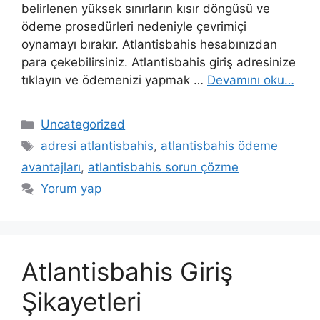
belirlenen yüksek sınırların kısır döngüsü ve
ödeme prosedürleri nedeniyle çevrimiçi
oynamayı bırakır. Atlantisbahis hesabınızdan
para çekebilirsiniz. Atlantisbahis giriş adresinize
tıklayın ve ödemenizi yapmak …
Devamını oku…
Kategoriler
Uncategorized
Etiketler
adresi atlantisbahis
,
atlantisbahis ödeme
avantajları
,
atlantisbahis sorun çözme
Yorum yap
Atlantisbahis Giriş
Şikayetleri