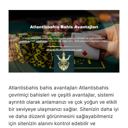
Atlantisbahis bahis avantajları Atlantisbahis
çevrimiçi bahisleri ve çeşitli avantajlar, sistemi
ayrıntılı olarak anlamanızı ve çok yoğun ve etkili
bir seviyeye ulaşmanızı sağlar. Sitenizin daha iyi
ve daha düzenli görünmesini sağlayabilmeniz
için sitenizin alanını kontrol edebilir ve