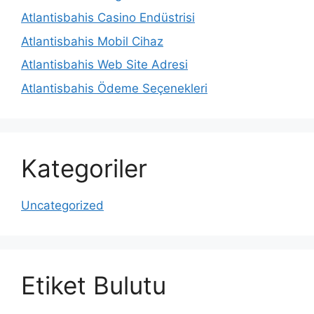
Atlantisbahis Casino Endüstrisi
Atlantisbahis Mobil Cihaz
Atlantisbahis Web Site Adresi
Atlantisbahis Ödeme Seçenekleri
Kategoriler
Uncategorized
Etiket Bulutu