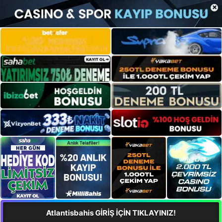
×
Atlantisbahis GİRİŞ İÇİN TIKLAYINIZ!